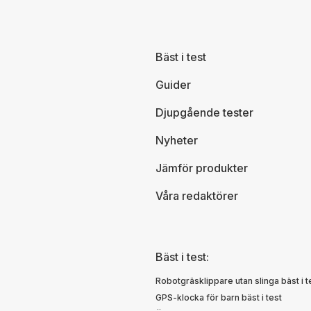
Bäst i test
Guider
Djupgående tester
Nyheter
Jämför produkter
Våra redaktörer
Bäst i test:
Robotgräsklippare utan slinga bäst i t
GPS-klocka för barn bäst i test