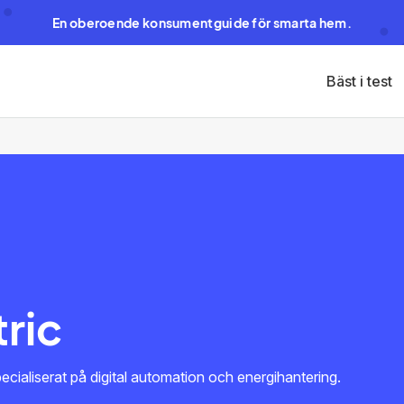
En oberoende konsumentguide för smarta hem.
Bäst i test
ric
pecialiserat på digital automation och energihantering.