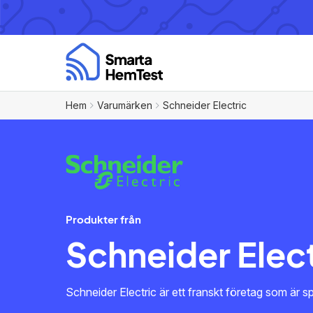
Hem
Varumärken
Schneider Electric
Produkter från
Schneider Elect
Schneider Electric är ett franskt företag som är s