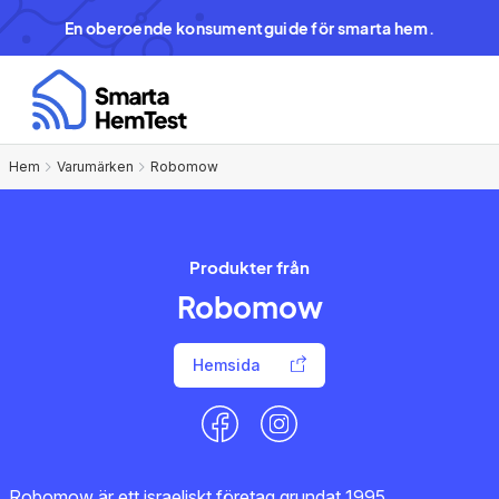
En oberoende konsumentguide för smarta hem.
Hem
Varumärken
Robomow
Produkter från
Robomow
Hemsida
Robomow är ett israeliskt företag grundat 1995,