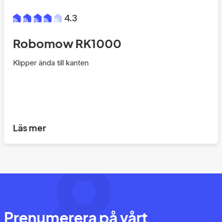
4.3
Robomow RK1000
Klipper ända till kanten
Läs mer
Prenumerera på vårt