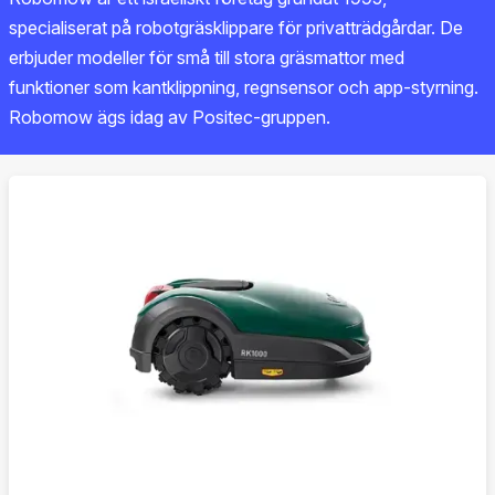
specialiserat på robotgräsklippare för privatträdgårdar. De
erbjuder modeller för små till stora gräsmattor med
funktioner som kantklippning, regnsensor och app-styrning.
Robomow ägs idag av Positec-gruppen.