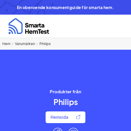
En oberoende konsumentguide för smarta hem.
Hem
Varumärken
Philips
Produkter från
Philips
Hemsida