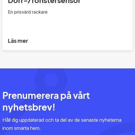
En prisvärd rackare
Läs mer
Prenumerera på vårt
nyhetsbrev!
Håll dig uppdaterad och ta del av de senaste nyheterna
inom smarta hem.