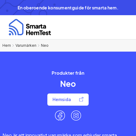
En oberoende konsumentguide för smarta hem.
Hem
Varumärken
Neo
Produkter från
Neo
Hemsida
Neo är ett innovativt varumärke som erbjuder smarta