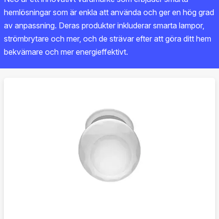
hemlösningar som är enkla att använda och ger en hög grad
av anpassning. Deras produkter inkluderar smarta lampor,
strömbrytare och mer, och de strävar efter att göra ditt hem
bekvämare och mer energieffektivt.