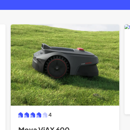
4
Mova ViAX 600