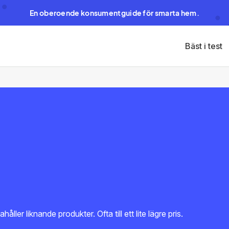
En oberoende konsumentguide för smarta hem.
Bäst i test
er liknande produkter. Ofta till ett lite lägre pris.