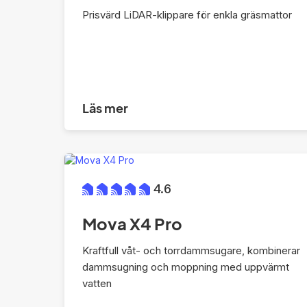
Prisvärd LiDAR-klippare för enkla gräsmattor
Läs mer
4.6
Mova X4 Pro
Kraftfull våt- och torrdammsugare, kombinerar
dammsugning och moppning med uppvärmt
vatten