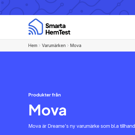
Hem
Varumärken
Mova
Produkter från
Mova
Mova är Dreame's ny varumärke som bl.a tillhandahåll