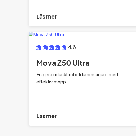
Läs mer
4.6
Mova Z50 Ultra
En genomtänkt robotdammsugare med
effektiv mopp
Läs mer