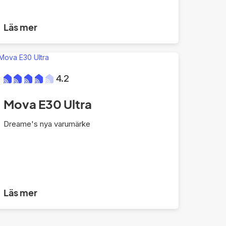
Läs mer
4.2
Mova E30 Ultra
Dreame's nya varumärke
Läs mer