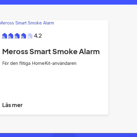
4.2
Meross Smart Smoke Alarm
För den flitiga HomeKit-användaren
Läs mer