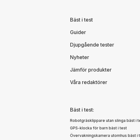
Bäst i test
Guider
Djupgående tester
Nyheter
Jämför produkter
Våra redaktörer
Bäst i test:
Robotgräsklippare utan slinga bäst i t
GPS-klocka för barn bäst i test
Övervakningskamera utomhus bäst i t