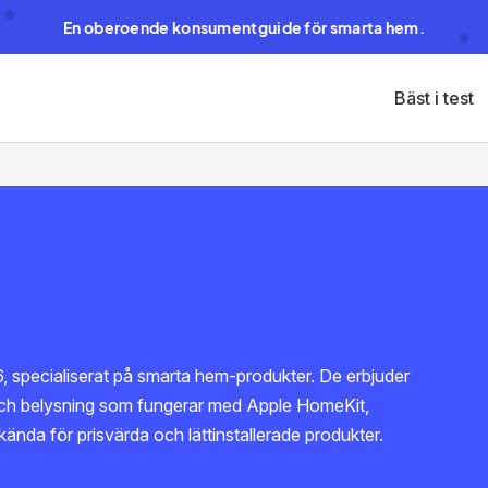
En oberoende konsumentguide för smarta hem.
Bäst i test
6, specialiserat på smarta hem-produkter. De erbjuder
och belysning som fungerar med Apple HomeKit,
da för prisvärda och lättinstallerade produkter.