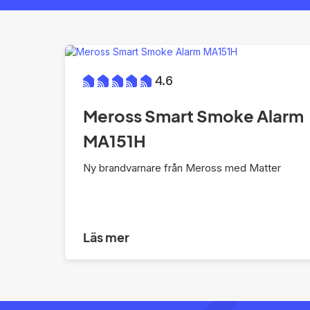
4.6
Meross Smart Smoke Alarm
MA151H
Ny brandvarnare från Meross med Matter
Läs mer