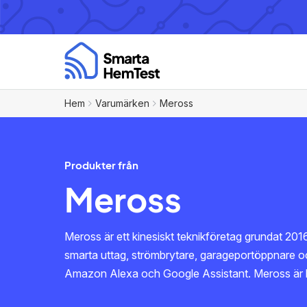
Hem
Varumärken
Meross
Produkter från
Meross
Meross är ett kinesiskt teknikföretag grundat 201
smarta uttag, strömbrytare, garageportöppnare 
Amazon Alexa och Google Assistant. Meross är kän