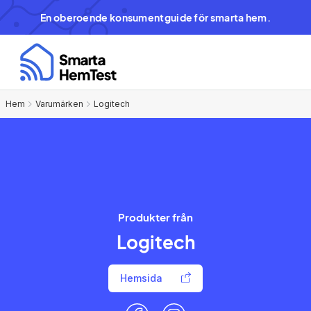
En oberoende konsumentguide för smarta hem.
Hem
Varumärken
Logitech
Produkter från
Logitech
Hemsida