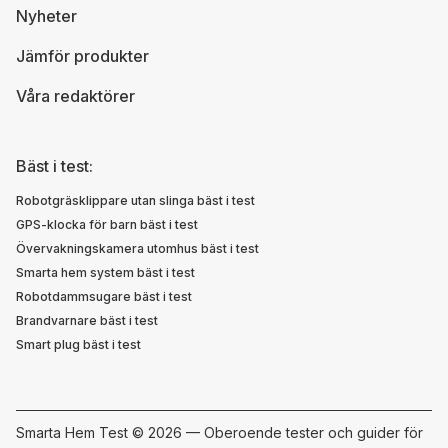
Nyheter
Jämför produkter
Våra redaktörer
Bäst i test:
Robotgräsklippare utan slinga bäst i test
GPS-klocka för barn bäst i test
Övervakningskamera utomhus bäst i test
Smarta hem system bäst i test
Robotdammsugare bäst i test
Brandvarnare bäst i test
Smart plug bäst i test
Smarta Hem Test ©
2026 — Oberoende tester och guider för