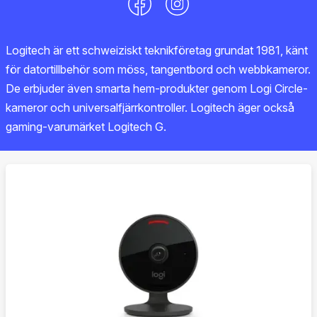
Logitech är ett schweiziskt teknikföretag grundat 1981, känt
för datortillbehör som möss, tangentbord och webbkameror.
De erbjuder även smarta hem-produkter genom Logi Circle-
kameror och universalfjärrkontroller. Logitech äger också
gaming-varumärket Logitech G.