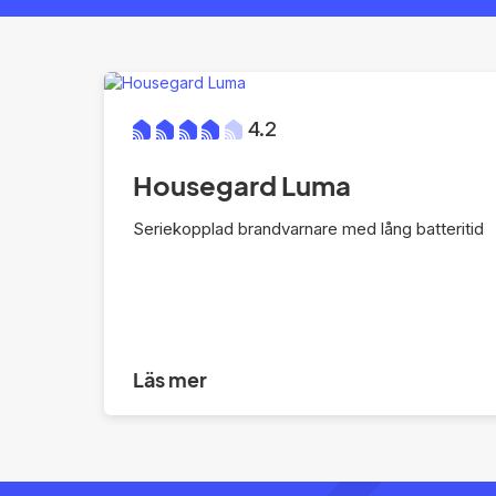
4.2
Housegard Luma
Seriekopplad brandvarnare med lång batteritid
Läs mer