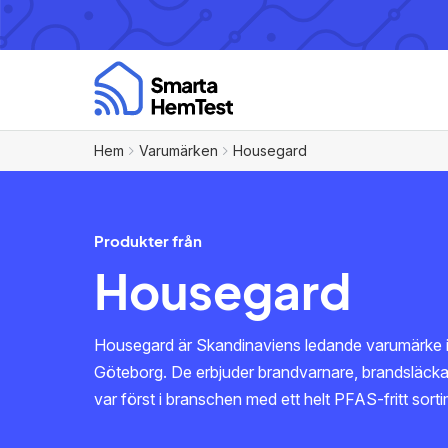
Hem
Varumärken
Housegard
Produkter från
Housegard
Housegard är Skandinaviens ledande varumärke i
Göteborg. De erbjuder brandvarnare, brandsläckar
var först i branschen med ett helt PFAS-fritt sort