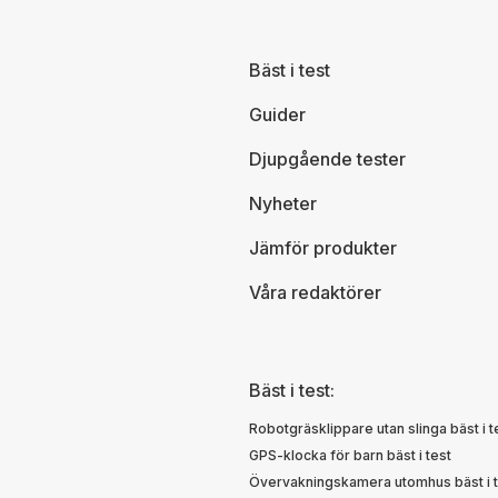
Bäst i test
Guider
Djupgående tester
Nyheter
Jämför produkter
Våra redaktörer
Bäst i test:
Robotgräsklippare utan slinga bäst i t
GPS-klocka för barn bäst i test
Övervakningskamera utomhus bäst i t