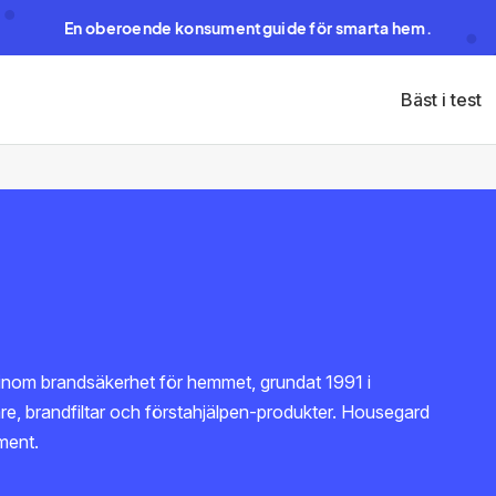
En oberoende konsumentguide för smarta hem.
Bäst i test
nom brandsäkerhet för hemmet, grundat 1991 i
e, brandfiltar och förstahjälpen-produkter. Housegard
iment.