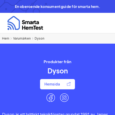
En oberoende konsumentguide för smarta hem.
Hem
Varumärken
Dyson
Produkter från
Dyson
Hemsida
Dyson är ett brittiskt teknikföretag grundat 1991 av James