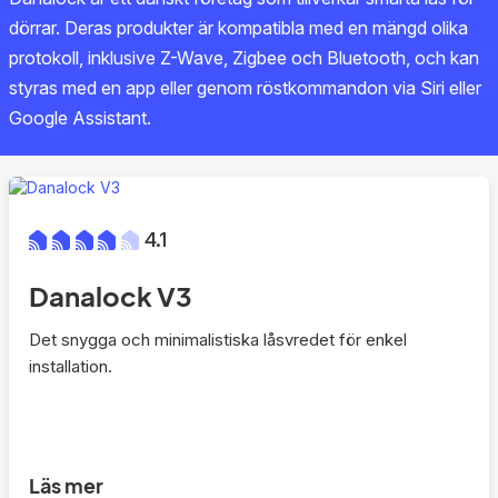
dörrar. Deras produkter är kompatibla med en mängd olika
protokoll, inklusive Z-Wave, Zigbee och Bluetooth, och kan
styras med en app eller genom röstkommandon via Siri eller
Google Assistant.
4.1
Danalock V3
Det snygga och minimalistiska låsvredet för enkel
installation.
Läs mer