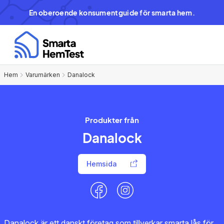
En oberoende konsumentguide för smarta hem.
Hem
Varumärken
Danalock
Produkter från
Danalock
Hemsida
Danalock är ett danskt företag som tillverkar smarta lås för