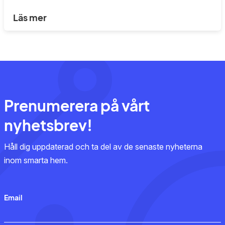
Läs mer
Prenumerera på vårt
nyhetsbrev!
Håll dig uppdaterad och ta del av de senaste nyheterna
inom smarta hem.
Email