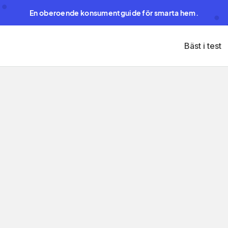
En oberoende konsumentguide för smarta hem.
Bäst i test