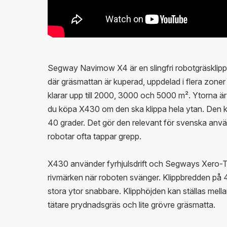
Segway Navimow X4 är en slingfri robotgräsklipp
där gräsmattan är kuperad, uppdelad i flera zoner el
klarar upp till 2000, 3000 och 5000 m². Ytorna ä
du köpa X430 om den ska klippa hela ytan. Den k
40 grader. Det gör den relevant för svenska anvä
robotar ofta tappar grepp.
X430 använder fyrhjulsdrift och Segways Xero-Tur
rivmärken när roboten svänger. Klippbredden på 4
stora ytor snabbare. Klipphöjden kan ställas mell
tätare prydnadsgräs och lite grövre gräsmatta.