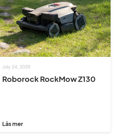
July 24, 2026
Roborock RockMow Z130
Läs mer