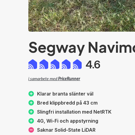
Segway Navim
4.6
i samarbete med
PriceRunner
Klarar branta slänter väl
Bred klippbredd på 43 cm
Slingfri installation med NetRTK
4G, Wi‑Fi och appstyrning
Saknar Solid-State LiDAR