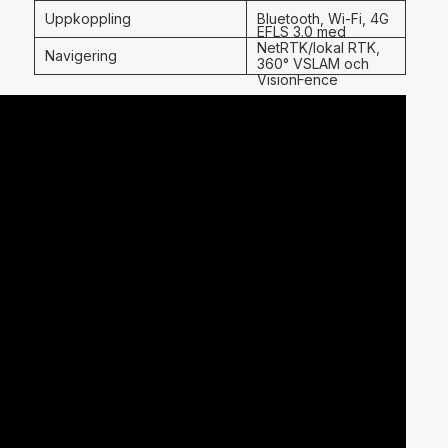
Uppkoppling
Bluetooth, Wi‑Fi, 4G
EFLS 3.0 med
NetRTK/lokal RTK,
Navigering
360° VSLAM och
VisionFence