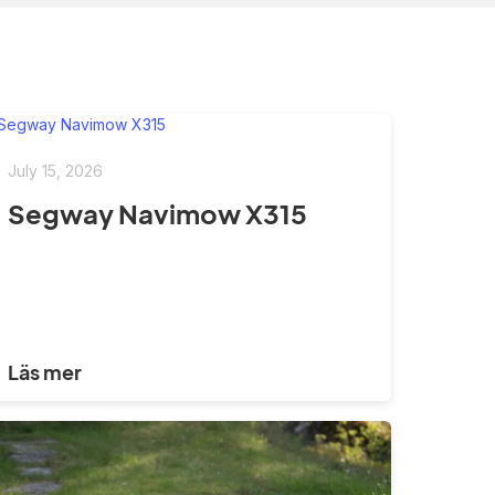
July 15, 2026
Segway Navimow X315
Läs mer