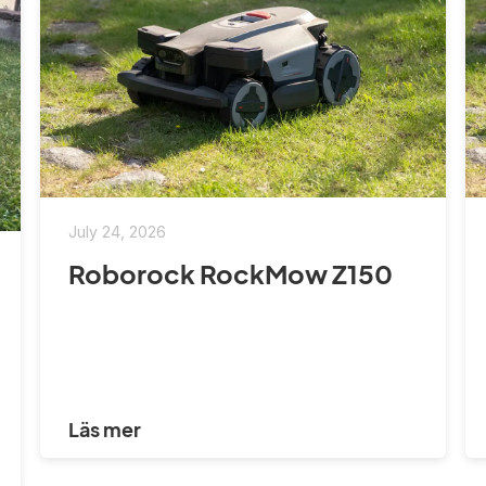
July 24, 2026
Roborock RockMow Z150
Läs mer