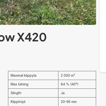
ow X420
Maximal klippyta
2 000 m²
Max lutning
84 % (40°)
Slingfri
Ja
Klipphöjd
20–95 mm