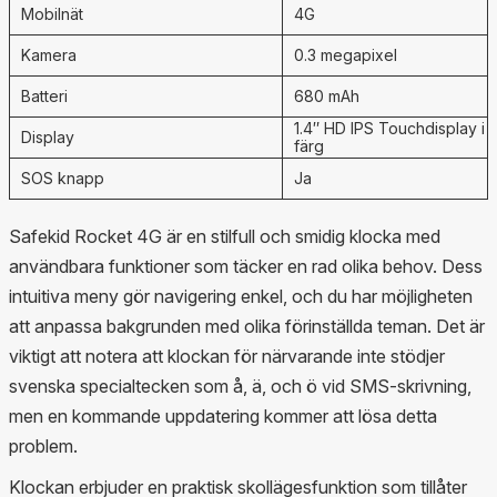
Mobilnät
4G
Kamera
0.3 megapixel
Batteri
680 mAh
1.4″ HD IPS Touchdisplay i
Display
färg
SOS knapp
Ja
Safekid Rocket 4G är en stilfull och smidig klocka med
användbara funktioner som täcker en rad olika behov. Dess
intuitiva meny gör navigering enkel, och du har möjligheten
att anpassa bakgrunden med olika förinställda teman. Det är
viktigt att notera att klockan för närvarande inte stödjer
svenska specialtecken som å, ä, och ö vid SMS-skrivning,
men en kommande uppdatering kommer att lösa detta
problem.
Klockan erbjuder en praktisk skollägesfunktion som tillåter