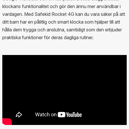
klockans funktionalitet och gör den ännu mer användbar i
vardagen. Med Safekid Rocket 4G kan du vara säker på att
ditt barn har en pålitlig och smart klocka som hjälper till att
hålla dem trygga och anslutna, samtidigt som den erbjuder
praktiska funktioner för deras dagliga rutiner.