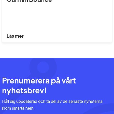
Läs mer
Prenumerera på vårt
nyhetsbrev!
Håll dig uppdaterad och ta del av de senaste nyheterna
inom smarta hem.