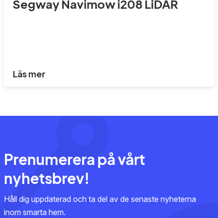
Segway Navimow i208 LiDAR
Läs mer
Prenumerera på vårt
nyhetsbrev!
Håll dig uppdaterad och ta del av de senaste nyheterna
inom smarta hem.