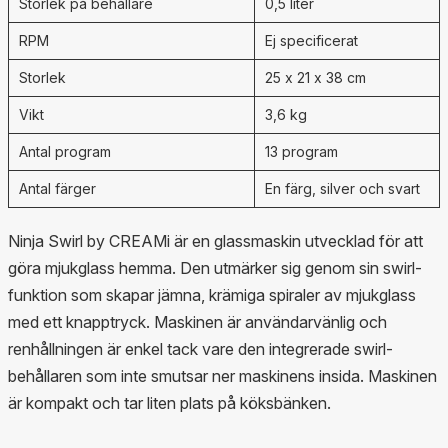
Storlek på behållare
0,5 liter
RPM
Ej specificerat
Storlek
25 x 21 x 38 cm
Vikt
3,6 kg
Antal program
13 program
Antal färger
En färg, silver och svart
Ninja Swirl by CREAMi är en glassmaskin utvecklad för att
göra mjukglass hemma. Den utmärker sig genom sin swirl-
funktion som skapar jämna, krämiga spiraler av mjukglass
med ett knapptryck. Maskinen är användarvänlig och
renhållningen är enkel tack vare den integrerade swirl-
behållaren som inte smutsar ner maskinens insida. Maskinen
är kompakt och tar liten plats på köksbänken.