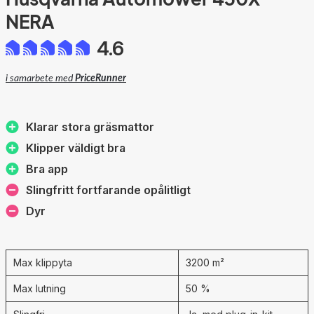
NERA
4.6
i samarbete med
PriceRunner
Klarar stora gräsmattor
Klipper väldigt bra
Bra app
Slingfritt fortfarande opålitligt
Dyr
Max klippyta
3200 m²
Max lutning
50 %