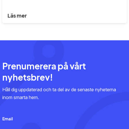
Läs mer
Prenumerera på vårt
nyhetsbrev!
Håll dig uppdaterad och ta del av de senaste nyheterna
inom smarta hem.
Email