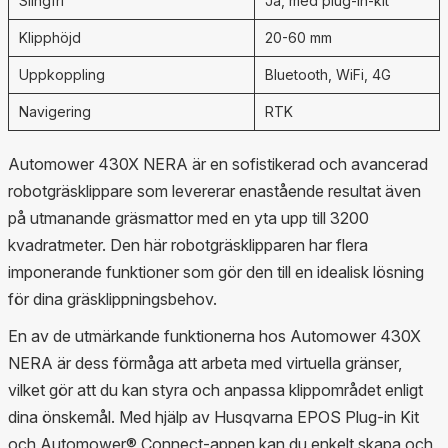
Slingfri
Ja, med plug-in-kit
Klipphöjd
20-60 mm
Uppkoppling
Bluetooth, WiFi, 4G
Navigering
RTK
Automower 430X NERA är en sofistikerad och avancerad
robotgräsklippare som levererar enastående resultat även
på utmanande gräsmattor med en yta upp till 3200
kvadratmeter. Den här robotgräsklipparen har flera
imponerande funktioner som gör den till en idealisk lösning
för dina gräsklippningsbehov.
En av de utmärkande funktionerna hos Automower 430X
NERA är dess förmåga att arbeta med virtuella gränser,
vilket gör att du kan styra och anpassa klippområdet enligt
dina önskemål. Med hjälp av Husqvarna EPOS Plug-in Kit
och Automower® Connect-appen kan du enkelt skapa och