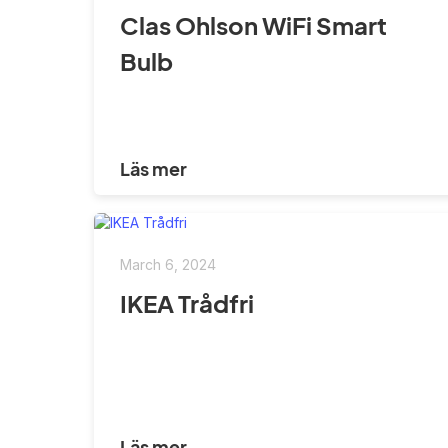
Clas Ohlson WiFi Smart
Bulb
Läs mer
March 6, 2024
IKEA Trådfri
Läs mer