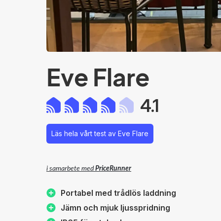
Eve Flare
4.1
Läs hela vårt test av Eve Flare
i samarbete med
PriceRunner
Portabel med trådlös laddning
Jämn och mjuk ljusspridning