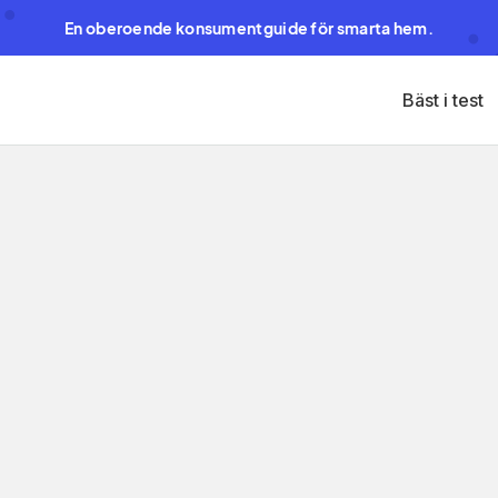
En oberoende konsumentguide för smarta hem.
Bäst i test