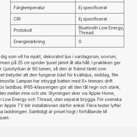
Färgtemperatur
Ej specificerat
CRI
Ej specificerat
Bluetooth Low Energy,
Protokoll
Thread
Energimärkning
G
ig som vill ha mjukt, dekorativt ljus i vardagsrum, sovrum,
en på 25 cm sprider ljuset jämnt åt alla håll. I praktiken ger
 Ljusstyrkan är 90 lumen, så den är främst tänkt som
et betyder att den fungerar bäst för kvällsljus, middag, film
 atmosfär. Lampan har inbyggt batteri med 6+ timmars drift
lös laddbas. IP65-klassningen gör att den tål regn och stänk,
 den mellan inne och ute. Styrningen sker via Apple Home,
oth Low Energy och Thread, utan separat brygga. För svenska
pple TV blir installationen därför enkel. Flera tester lyfter
 laddningen. Samtidigt är priset högt i förhållande till
gsam.