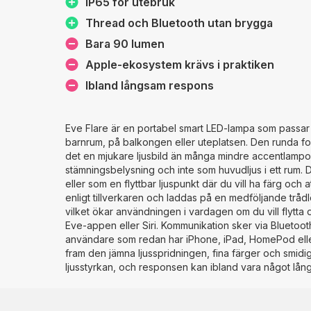
IP65 för utebruk
Thread och Bluetooth utan brygga
Bara 90 lumen
Apple-ekosystem krävs i praktiken
Ibland långsam respons
Eve Flare är en portabel smart LED-lampa som passar d
barnrum, på balkongen eller uteplatsen. Den runda form
det en mjukare ljusbild än många mindre accentlampor.
stämningsbelysning och inte som huvudljus i ett rum. D
eller som en flyttbar ljuspunkt där du vill ha färg och
enligt tillverkaren och laddas på en medföljande tråd
vilket ökar användningen i vardagen om du vill flytta
Eve-appen eller Siri. Kommunikation sker via Blueto
användare som redan har iPhone, iPad, HomePod eller A
fram den jämna ljusspridningen, fina färger och smidiga
ljusstyrkan, och responsen kan ibland vara något lån