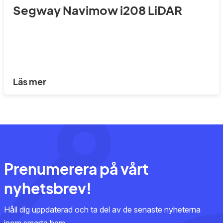
Segway Navimow i208 LiDAR
Läs mer
Prenumerera på vårt
nyhetsbrev!
Håll dig uppdaterad och ta del av de senaste nyheterna