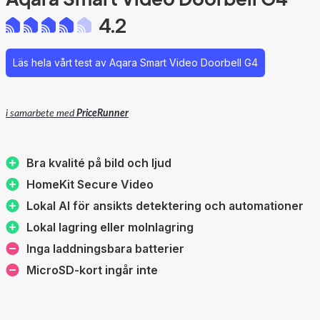
4.2
Läs hela vårt test av Aqara Smart Video Doorbell G4
i samarbete med
PriceRunner
Bra kvalité på bild och ljud
HomeKit Secure Video
Lokal AI för ansikts detektering och automationer
Lokal lagring eller molnlagring
Inga laddningsbara batterier
MicroSD-kort ingår inte