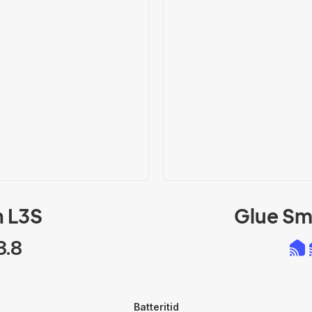
n L3S
Glue Sm
3.8
Batteritid