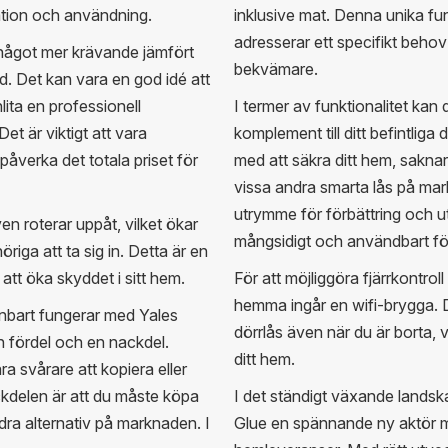
lation och användning.
inklusive mat. Denna unika fun
adresserar ett specifikt behov
något mer krävande jämfört
bekvämare.
ed. Det kan vara en god idé att
lita en professionell
I termer av funktionalitet kan 
Det är viktigt att vara
komplement till ditt befintliga 
åverka det totala priset för
med att säkra ditt hem, sakna
vissa andra smarta lås på mar
utrymme för förbättring och ut
n roterar uppåt, vilket ökar
mångsidigt och användbart f
iga att ta sig in. Detta är en
tt öka skyddet i sitt hem.
För att möjliggöra fjärrkontrol
hemma ingår en wifi-brygga. De
nbart fungerar med Yales
dörrlås även när du är borta,
 fördel och en nackdel.
ditt hem.
ra svårare att kopiera eller
kdelen är att du måste köpa
I det ständigt växande landsk
dra alternativ på marknaden. I
Glue en spännande ny aktör me