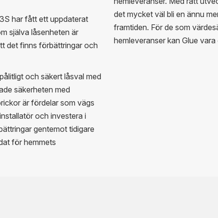
hemleveranser. Med rätt utveck
det mycket väl bli en ännu m
3S har fått ett uppdaterat
framtiden. För de som värdes
m själva låsenheten är
hemleveranser kan Glue vara et
 det finns förbättringar och
litligt och säkert låsval med
 ökade säkerheten med
rickor är fördelar som vägs
nstallatör och investera i
ättringar gentemot tidigare
didat för hemmets