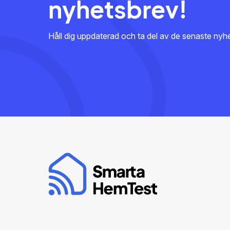
nyhetsbrev!
Håll dig uppdaterad och ta del av de senaste ny