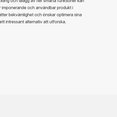
ling och tillägg av fler smarta funktioner kan
er imponerande och användbar produkt i
ätter bekvämlighet och önskar optimera sina
t intressant alternativ att utforska.