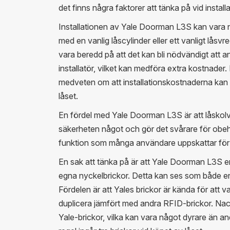
det finns några faktorer att tänka på vid instal
Installationen av Yale Doorman L3S kan vara 
med en vanlig låscylinder eller ett vanligt låsvr
vara beredd på att det kan bli nödvändigt att an
installatör, vilket kan medföra extra kostnader. 
medveten om att installationskostnaderna kan p
låset.
En fördel med Yale Doorman L3S är att låskolve
säkerheten något och gör det svårare för obehör
funktion som många användare uppskattar för a
En sak att tänka på är att Yale Doorman L3S e
egna nyckelbrickor. Detta kan ses som både en
Fördelen är att Yales brickor är kända för att va
duplicera jämfört med andra RFID-brickor. Nac
Yale-brickor, vilka kan vara något dyrare än an