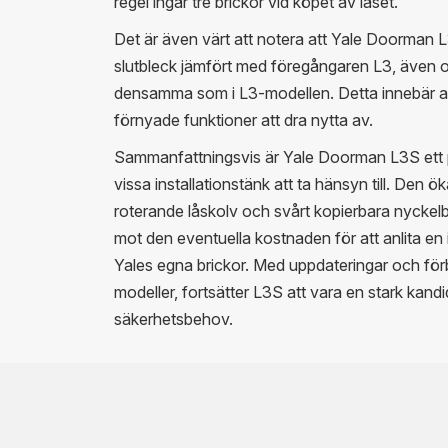
regel ingår tre brickor vid köpet av låset.
Det är även värt att notera att Yale Doorman L
slutbleck jämfört med föregångaren L3, även o
densamma som i L3-modellen. Detta innebär att
förnyade funktioner att dra nytta av.
Sammanfattningsvis är Yale Doorman L3S ett på
vissa installationstänk att ta hänsyn till. Den
roterande låskolv och svårt kopierbara nyckelb
mot den eventuella kostnaden för att anlita en i
Yales egna brickor. Med uppdateringar och förb
modeller, fortsätter L3S att vara en stark kan
säkerhetsbehov.