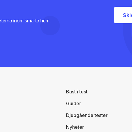
heterna inom smarta hem.
Bäst i test
Guider
Djupgående tester
Nyheter