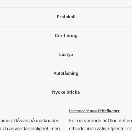
Protokoll
Cerifiering
Låstyp
Autolåsning
Nyckelbricka
i samarbete med
PriceRunner
ommerat låsval på marknaden.
För närvarande är Glue det 
r och användarvänlighet, men
erbjuder innovativa tjänster 