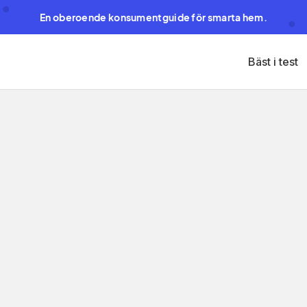
En oberoende konsumentguide för smarta hem.
Bäst i test