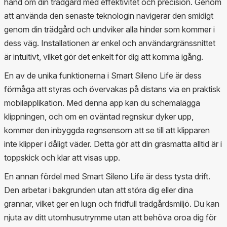
hand om din trädgård med effektivitet och precision. Genom
att använda den senaste teknologin navigerar den smidigt
genom din trädgård och undviker alla hinder som kommer i
dess väg. Installationen är enkel och användargränssnittet
är intuitivt, vilket gör det enkelt för dig att komma igång.
En av de unika funktionerna i Smart Sileno Life är dess
förmåga att styras och övervakas på distans via en praktisk
mobilapplikation. Med denna app kan du schemalägga
klippningen, och om en oväntad regnskur dyker upp,
kommer den inbyggda regnsensorn att se till att klipparen
inte klipper i dåligt väder. Detta gör att din gräsmatta alltid är i
toppskick och klar att visas upp.
En annan fördel med Smart Sileno Life är dess tysta drift.
Den arbetar i bakgrunden utan att störa dig eller dina
grannar, vilket ger en lugn och fridfull trädgårdsmiljö. Du kan
njuta av ditt utomhusutrymme utan att behöva oroa dig för