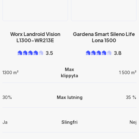
Worx Landroid Vision
Gardena Smart Sileno Life
L1300-WR213E
Lona 1500
3.5
3.8
Max
1300 m²
1 500 m²
klippyta
30%
Max lutning
35 %
Ja
Slingfri
Nej