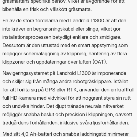
gräsmattans specifika behov, vilket är avgörande för att
bibehålla en frisk och välskött gräsmatta.
En av de stora fördelarna med Landroid L1300 är att den
inte kräver en begränsningskabel eller slinga, vilket gör
installationsprocessen betydligt enklare och smidigare.
Dessutom är den utrustad med en smart appstyrning som
möjliggör schemaläggning av klippning, hantering av flera
klippzoner och uppdateringar över luften (OAT).
Navigeringssystemet på Landroid L1300 är imponerande
och skiljer sig från många andra robotgräsklippare. Istället
för att förlita sig på GPS eller RTK, använder den en kraftfull
full HD-kamera med vidvinkel för att noggrant styra sin rutt
och undvika hinder. Det djupt tränade neurala nätverket
möjliggör snabba beslut och precision i klippningen, oavsett
trädgårdens förhållanden, inklusive svåra ljusförhållanden.
Med sitt 4,0 Ah-batteri och snabba laddningstid minimerar