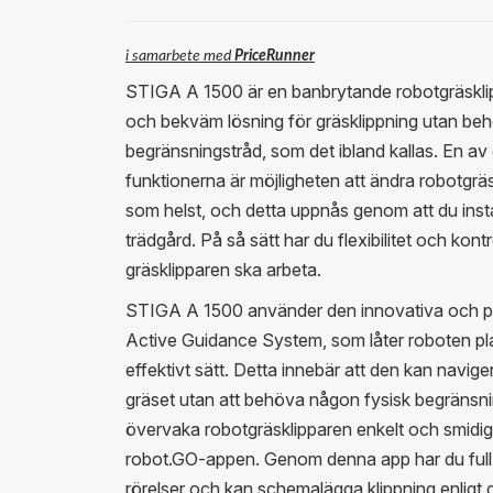
i samarbete med
PriceRunner
STIGA A 1500 är en banbrytande robotgräsklip
och bekväm lösning för gräsklippning utan beh
begränsningstråd, som det ibland kallas. En a
funktionerna är möjligheten att ändra robotgr
som helst, och detta uppnås genom att du installe
trädgård. På så sätt har du flexibilitet och kont
gräsklipparen ska arbeta.
STIGA A 1500 använder den innovativa och p
Active Guidance System, som låter roboten plan
effektivt sätt. Detta innebär att den kan naviger
gräset utan att behöva någon fysisk begränsnin
övervaka robotgräsklipparen enkelt och smid
robot.GO-appen. Genom denna app har du full k
rörelser och kan schemalägga klippning enligt 