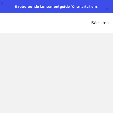
En oberoende konsumentguide för smarta hem.
Bäst i test