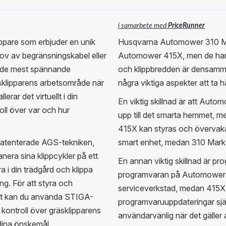
i samarbete med
PriceRunner
pare som erbjuder en unik
Husqvarna Automower 310 Mark
ov av begränsningskabel eller
Automower 415X, men de har oc
v de mest spännande
och klippbredden är densamma
äsklipparens arbetsområde när
några viktiga aspekter att ta h
rar det virtuellt i din
En viktig skillnad är att Auto
roll över var och hur
upp till det smarta hemmet, m
415X kan styras och övervaka
atenterade AGS-tekniken,
smart enhet, medan 310 Mark 
era sina klippcykler på ett
En annan viktig skillnad är p
a i din trädgård och klippa
programvaran på Automower 31
g. För att styra och
serviceverkstad, medan 415X k
igt kan du använda STIGA-
programvaruuppdateringar sjä
ontroll över gräsklipparens
användarvänlig när det gäller 
dina önskemål.