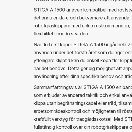
STIGA A 1500 är även kompatibel med röststyr
det ännu enklare och bekvämare att använda. 
robotgräsklippare med enkla röstkommandon, vi
flexibilitet i hur du styr den.
När du först köper STIGA A 1500 ingår hela 7
använda under det första året som du äger e
ytterligare klipptid kan du enkelt köpa fler k
när det behövs. Detta ger dig möjlighet att an
användning efter dina specifika behov och trä
Sammanfattningsvis är STIGA A 1500 en banb
som erbjuder avancerad teknik och enkel anvä
klippa utan begränsningskabel eller tråd, tills
arbetsområdeskontroll och möjligheten till röstst
kraftfullt verktyg för trädgårdsskötsel. Med 
fullständig kontroll över din robotgräsklippar