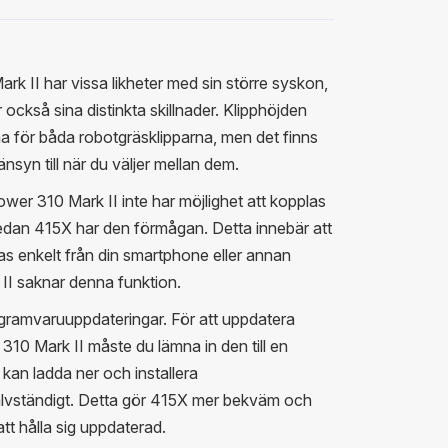
 II har vissa likheter med sin större syskon,
kså sina distinkta skillnader. Klipphöjden
 för båda robotgräsklipparna, men det finns
änsyn till när du väljer mellan dem.
mower 310 Mark II inte har möjlighet att kopplas
edan 415X har den förmågan. Detta innebär att
s enkelt från din smartphone eller annan
II saknar denna funktion.
rogramvaruuppdateringar. För att uppdatera
0 Mark II måste du lämna in den till en
an ladda ner och installera
lvständigt. Detta gör 415X mer bekväm och
att hålla sig uppdaterad.