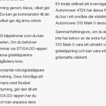
En tredje skillnad att övervä
ning genom Alexa, vilket gör
Automower 415X har dessa funk
Du kan ge kommandon till din
du bor i ett område där stöldr
lket ger dig ännu större
Automower 310 Mark II dessa
Sammanfattningsvis, om du let
50 klipptimmar som du kan
inte har behov av de extra 
nheten. Om du behöver
310 Mark II vara ett utmärkt va
lipptimmar via STIGA.GO-appen
gräsklippning och kan vara ett 
passa gräsklipparens
gräsmatta välskött.
dgårdens krav.
rytande robotgräsklippare
ndning. Dess förmåga att
ammans med flexibel
yrning, gör den till ett
STIGA.GO-appen har du
e och kan anpassa dess