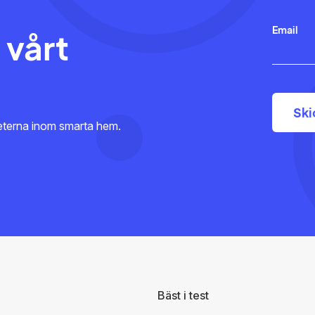
Email
 vårt
heterna inom smarta hem.
Bäst i test