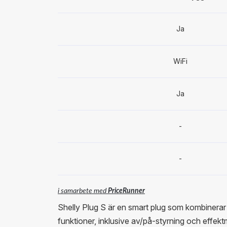
Ja
WiFi
Ja
-
-
i samarbete med
PriceRunner
Shelly Plug S är en smart plug som kombiner
funktioner, inklusive av/på-styrning och effekt