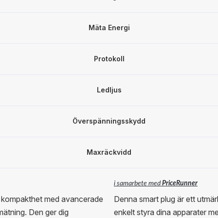
Mäta Energi
Protokoll
Ledljus
Överspänningsskydd
Maxräckvidd
i samarbete med
PriceRunner
ar kompakthet med avancerade
Denna smart plug är ett utmärkt 
mätning. Den ger dig
enkelt styra dina apparater 