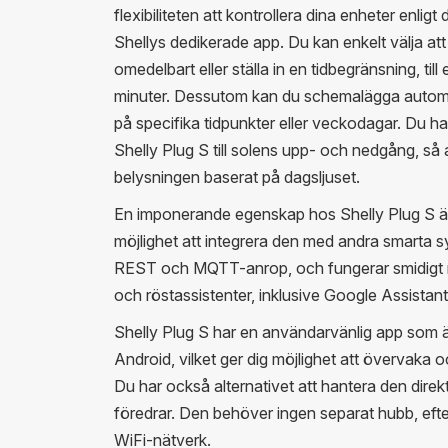
flexibiliteten att kontrollera dina enheter enlig
Shellys dedikerade app. Du kan enkelt välja att 
omedelbart eller ställa in en tidbegränsning, till
minuter. Dessutom kan du schemalägga automa
på specifika tidpunkter eller veckodagar. Du ha
Shelly Plug S till solens upp- och nedgång, så
belysningen baserat på dagsljuset.
En imponerande egenskap hos Shelly Plug S ä
möjlighet att integrera den med andra smarta
REST och MQTT-anrop, och fungerar smidigt 
och röstassistenter, inklusive Google Assista
Shelly Plug S har en användarvänlig app som är
Android, vilket ger dig möjlighet att övervaka o
Du har också alternativet att hantera den dire
föredrar. Den behöver ingen separat hubb, efters
WiFi-nätverk.