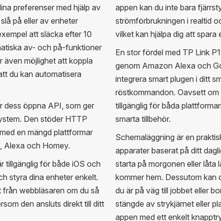
t dina preferenser med hjälp av
appen kan du inte bara fjärrs
slå på eller av enheter
strömförbrukningen i realtid o
 exempel att släcka efter 10
vilket kan hjälpa dig att spara
tiska av- och på-funktioner
En stor fördel med TP Link P11
r även möjlighet att koppla
genom Amazon Alexa och Goog
 att du kan automatisera
integrera smart plugen i ditt
röstkommandon. Oavsett om d
r dess öppna API, som ger
tillgänglig för båda plattforma
 system. Den stöder HTTP
smarta tillbehör.
med en mängd plattformar
Schemaläggning är en praktisk
nt, Alexa och Homey.
apparater baserat på ditt dagl
 tillgänglig för både iOS och
starta på morgonen eller låta 
ch styra dina enheter enkelt.
kommer hem. Dessutom kan du 
kt från webbläsaren om du så
du är på väg till jobbet eller
om den ansluts direkt till ditt
stängde av strykjärnet eller p
appen med ett enkelt knapptr