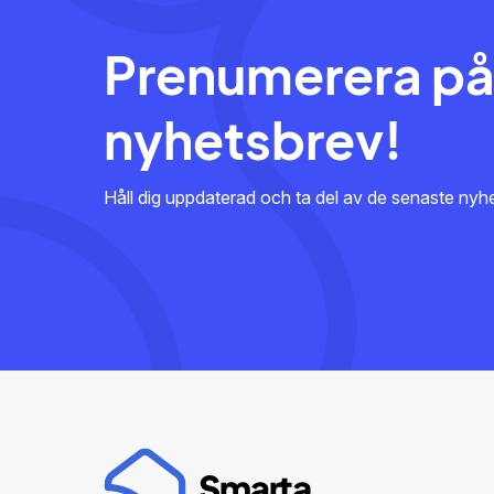
Prenumerera på
nyhetsbrev!
Håll dig uppdaterad och ta del av de senaste ny