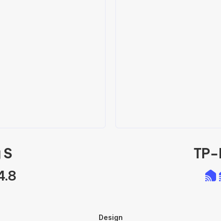
 S
TP-L
4.8
Design