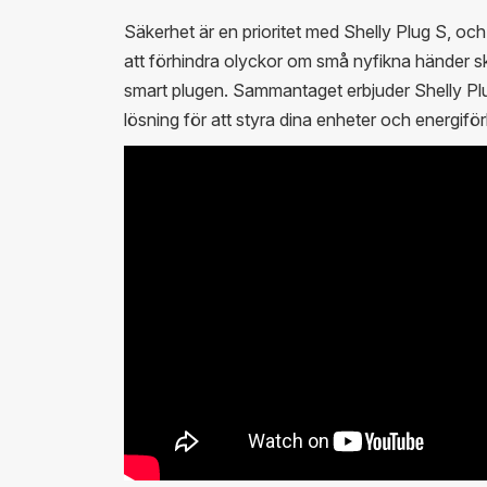
Säkerhet är en prioritet med Shelly Plug S, och
att förhindra olyckor om små nyfikna händer sk
smart plugen. Sammantaget erbjuder Shelly Plug
lösning för att styra dina enheter och energifö