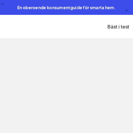
En oberoende konsumentguide för smarta hem.
Bäst i test