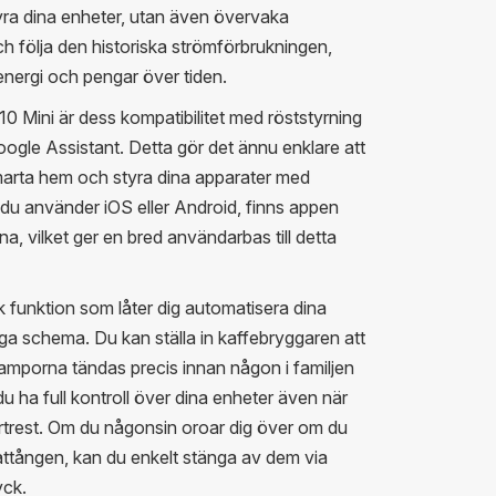
tyra dina enheter, utan även övervaka
ch följa den historiska strömförbrukningen,
 energi och pengar över tiden.
0 Mini är dess kompatibilitet med röststyrning
le Assistant. Detta gör det ännu enklare att
 smarta hem och styra dina apparater med
u använder iOS eller Android, finns appen
rna, vilket ger en bred användarbas till detta
 funktion som låter dig automatisera dina
iga schema. Du kan ställa in kaffebryggaren att
lamporna tändas precis innan någon i familjen
ha full kontroll över dina enheter även när
 bortrest. Om du någonsin oroar dig över om du
lattången, kan du enkelt stänga av dem via
yck.