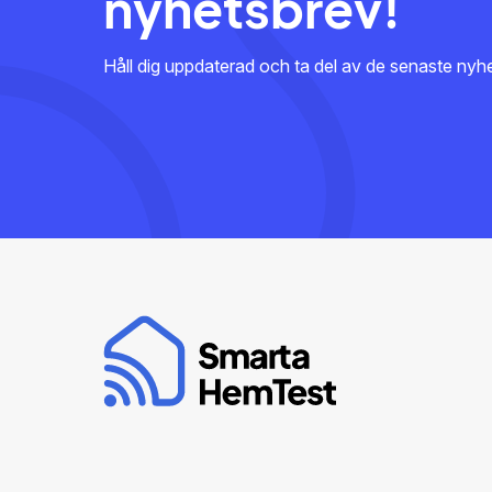
nyhetsbrev!
Håll dig uppdaterad och ta del av de senaste ny