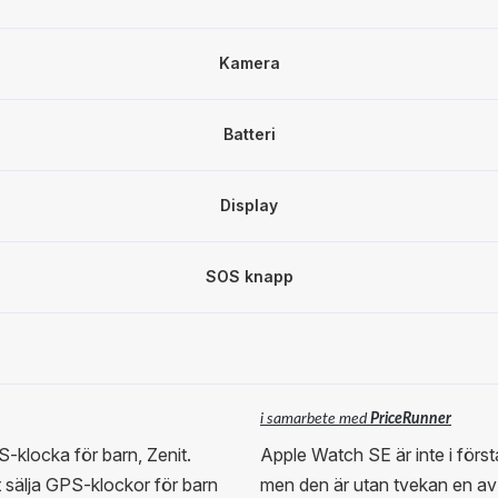
Kamera
Batteri
Display
SOS knapp
i samarbete med
PriceRunner
-klocka för barn, Zenit.
Apple Watch SE är inte i för
t sälja GPS-klockor för barn
men den är utan tvekan en a