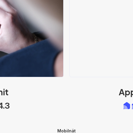
nit
App
4.3
Mobilnät