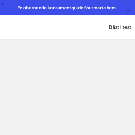
En oberoende konsumentguide för smarta hem.
Bäst i test