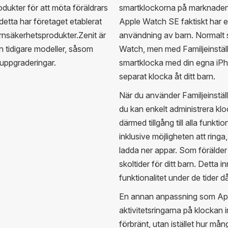
dukter för att möta föräldrars
smartklockorna på marknaden. 
detta har företaget etablerat
Apple Watch SE faktiskt har 
rnsäkerhetsprodukter.Zenit är
användning av barn. Normalt 
ån tidigare modeller, såsom
Watch, men med Familjeinställ
uppgraderingar.
smartklocka med din egna iPho
separat klocka åt ditt barn.
När du använder Familjeinstäl
du kan enkelt administrera klo
därmed tillgång till alla funk
inklusive möjligheten att rin
ladda ner appar. Som förälder
skoltider för ditt barn. Detta
funktionalitet under de tider 
En annan anpassning som Apple 
aktivitetsringarna på klockan 
förbränt, utan istället hur mån