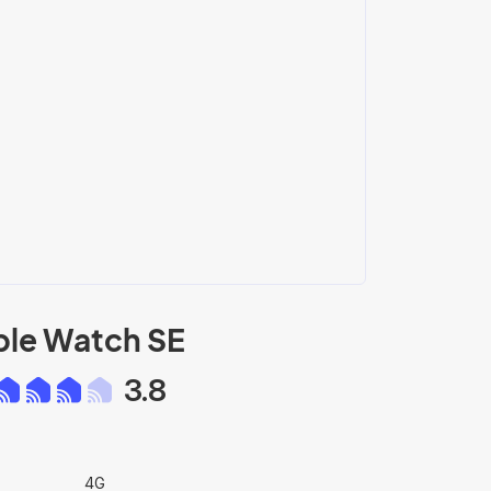
le Watch SE
3.8
4G