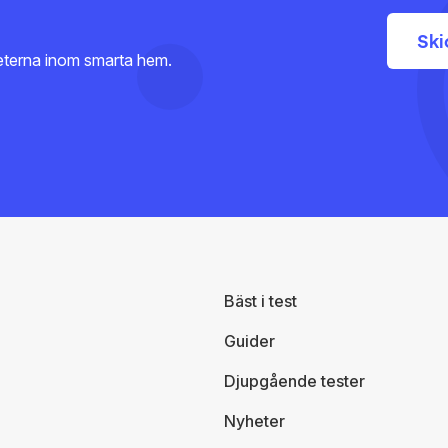
heterna inom smarta hem.
Bäst i test
Guider
Djupgående tester
Nyheter