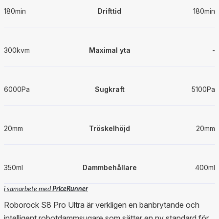
180min
Drifttid
180min
300kvm
Maximal yta
-
6000Pa
Sugkraft
5100Pa
20mm
Tröskelhöjd
20mm
350ml
Dammbehållare
400ml
i samarbete med
PriceRunner
Roborock S8 Pro Ultra är verkligen en banbrytande och
intelligent robotdammsugare som sätter en ny standard för