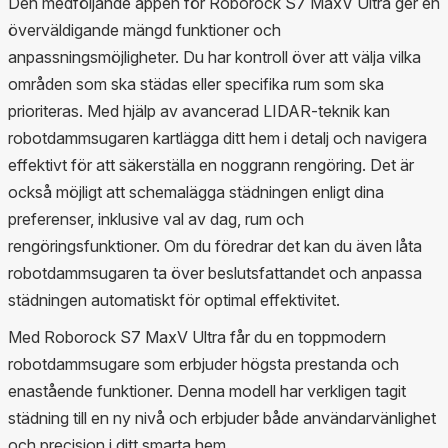
Den medföljande appen för Roborock S7 MaxV Ultra ger en
överväldigande mängd funktioner och
anpassningsmöjligheter. Du har kontroll över att välja vilka
områden som ska städas eller specifika rum som ska
prioriteras. Med hjälp av avancerad LIDAR-teknik kan
robotdammsugaren kartlägga ditt hem i detalj och navigera
effektivt för att säkerställa en noggrann rengöring. Det är
också möjligt att schemalägga städningen enligt dina
preferenser, inklusive val av dag, rum och
rengöringsfunktioner. Om du föredrar det kan du även låta
robotdammsugaren ta över beslutsfattandet och anpassa
städningen automatiskt för optimal effektivitet.
Med Roborock S7 MaxV Ultra får du en toppmodern
robotdammsugare som erbjuder högsta prestanda och
enastående funktioner. Denna modell har verkligen tagit
städning till en ny nivå och erbjuder både användarvänlighet
och precision i ditt smarta hem.