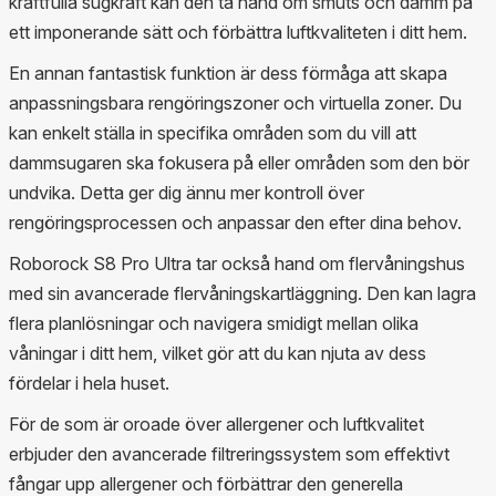
kraftfulla sugkraft kan den ta hand om smuts och damm på
ett imponerande sätt och förbättra luftkvaliteten i ditt hem.
En annan fantastisk funktion är dess förmåga att skapa
anpassningsbara rengöringszoner och virtuella zoner. Du
kan enkelt ställa in specifika områden som du vill att
dammsugaren ska fokusera på eller områden som den bör
undvika. Detta ger dig ännu mer kontroll över
rengöringsprocessen och anpassar den efter dina behov.
Roborock S8 Pro Ultra tar också hand om flervåningshus
med sin avancerade flervåningskartläggning. Den kan lagra
flera planlösningar och navigera smidigt mellan olika
våningar i ditt hem, vilket gör att du kan njuta av dess
fördelar i hela huset.
För de som är oroade över allergener och luftkvalitet
erbjuder den avancerade filtreringssystem som effektivt
fångar upp allergener och förbättrar den generella