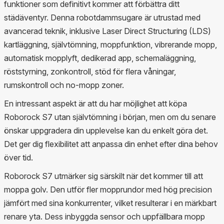
funktioner som definitivt kommer att förbättra ditt
städäventyr. Denna robotdammsugare är utrustad med
avancerad teknik, inklusive Laser Direct Structuring (LDS)
kartläggning, självtömning, moppfunktion, vibrerande mopp,
automatisk mopplyft, dedikerad app, schemaläggning,
röststyrning, zonkontroll, stöd för flera våningar,
rumskontroll och no-mopp zoner.
En intressant aspekt är att du har möjlighet att köpa
Roborock S7 utan självtömning i början, men om du senare
önskar uppgradera din upplevelse kan du enkelt göra det.
Det ger dig flexibilitet att anpassa din enhet efter dina behov
över tid.
Roborock S7 utmärker sig särskilt när det kommer till att
moppa golv. Den utför fler mopprundor med hög precision
jämfört med sina konkurrenter, vilket resulterar i en märkbart
renare yta. Dess inbyggda sensor och uppfällbara mopp