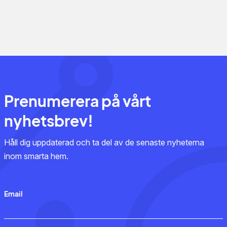
Prenumerera på vårt
nyhetsbrev!
Håll dig uppdaterad och ta del av de senaste nyheterna
inom smarta hem.
Email