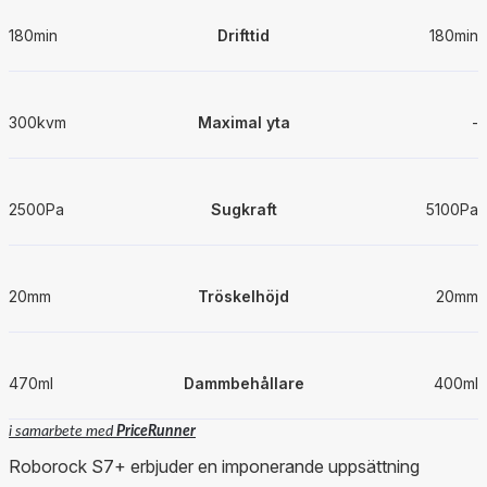
180min
Drifttid
180min
300kvm
Maximal yta
-
2500Pa
Sugkraft
5100Pa
20mm
Tröskelhöjd
20mm
470ml
Dammbehållare
400ml
i samarbete med
PriceRunner
Roborock S7+ erbjuder en imponerande uppsättning