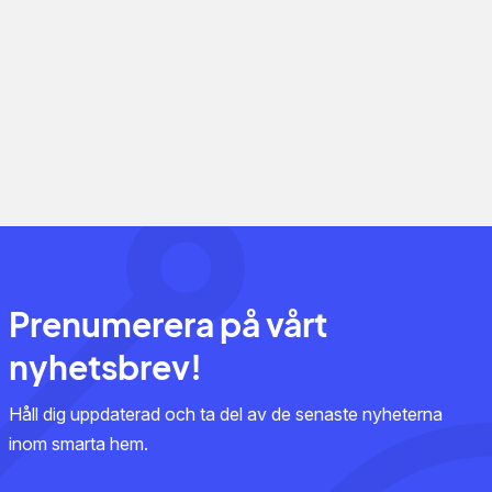
Prenumerera på vårt
nyhetsbrev!
Håll dig uppdaterad och ta del av de senaste nyheterna
inom smarta hem.