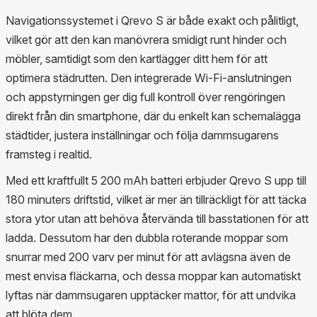
Navigationssystemet i Qrevo S är både exakt och pålitligt,
vilket gör att den kan manövrera smidigt runt hinder och
möbler, samtidigt som den kartlägger ditt hem för att
optimera städrutten. Den integrerade Wi-Fi-anslutningen
och appstyrningen ger dig full kontroll över rengöringen
direkt från din smartphone, där du enkelt kan schemalägga
städtider, justera inställningar och följa dammsugarens
framsteg i realtid.
Med ett kraftfullt 5 200 mAh batteri erbjuder Qrevo S upp till
180 minuters driftstid, vilket är mer än tillräckligt för att täcka
stora ytor utan att behöva återvända till basstationen för att
ladda. Dessutom har den dubbla roterande moppar som
snurrar med 200 varv per minut för att avlägsna även de
mest envisa fläckarna, och dessa moppar kan automatiskt
lyftas när dammsugaren upptäcker mattor, för att undvika
att blöta dem.