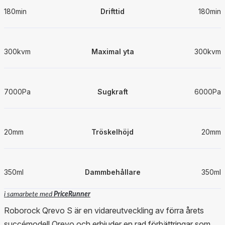
180min
Drifttid
180min
300kvm
Maximal yta
300kvm
7000Pa
Sugkraft
6000Pa
20mm
Tröskelhöjd
20mm
350ml
Dammbehållare
350ml
i samarbete med
PriceRunner
Roborock Qrevo S är en vidareutveckling av förra årets
succémodell Qrevo och erbjuder en rad förbättringar som