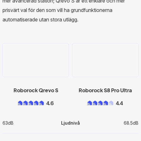
mer avancerad station; Qrevo S är ett enklare och mer
prisvärt val för den som vill ha grundfunktionerna
automatiserade utan stora utlägg.
Roborock Qrevo S
Roborock S8 Pro Ultra
4.6
4.4
63dB
Ljudnivå
68.5dB