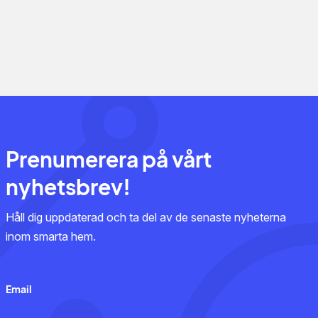
Prenumerera på vårt
nyhetsbrev!
Håll dig uppdaterad och ta del av de senaste nyheterna
inom smarta hem.
Email