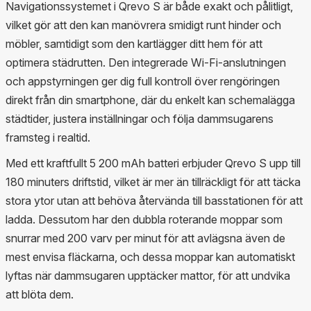
Navigationssystemet i Qrevo S är både exakt och pålitligt,
vilket gör att den kan manövrera smidigt runt hinder och
möbler, samtidigt som den kartlägger ditt hem för att
optimera städrutten. Den integrerade Wi-Fi-anslutningen
och appstyrningen ger dig full kontroll över rengöringen
direkt från din smartphone, där du enkelt kan schemalägga
städtider, justera inställningar och följa dammsugarens
framsteg i realtid.
Med ett kraftfullt 5 200 mAh batteri erbjuder Qrevo S upp till
180 minuters driftstid, vilket är mer än tillräckligt för att täcka
stora ytor utan att behöva återvända till basstationen för att
ladda. Dessutom har den dubbla roterande moppar som
snurrar med 200 varv per minut för att avlägsna även de
mest envisa fläckarna, och dessa moppar kan automatiskt
lyftas när dammsugaren upptäcker mattor, för att undvika
att blöta dem.