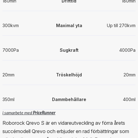
180min
Drifttid
180min
300kvm
Maximal yta
Up till 270kvm
7000Pa
Sugkraft
4000Pa
20mm
Tröskelhöjd
20mm
350ml
Dammbehållare
400ml
i samarbete med
PriceRunner
Roborock Qrevo S är en vidareutveckling av förra årets
succémodell Qrevo och erbjuder en rad förbättringar som