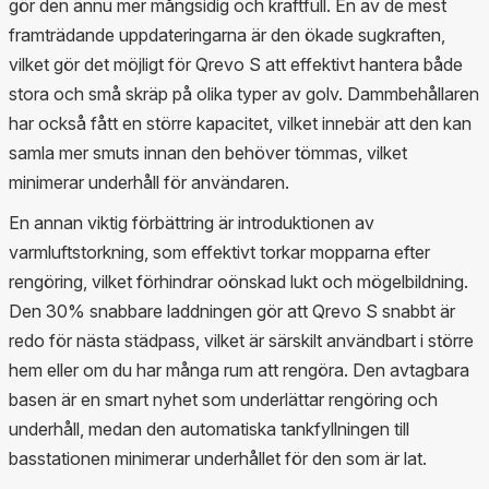
gör den ännu mer mångsidig och kraftfull. En av de mest
framträdande uppdateringarna är den ökade sugkraften,
vilket gör det möjligt för Qrevo S att effektivt hantera både
stora och små skräp på olika typer av golv. Dammbehållaren
har också fått en större kapacitet, vilket innebär att den kan
samla mer smuts innan den behöver tömmas, vilket
minimerar underhåll för användaren.
En annan viktig förbättring är introduktionen av
varmluftstorkning, som effektivt torkar mopparna efter
rengöring, vilket förhindrar oönskad lukt och mögelbildning.
Den 30% snabbare laddningen gör att Qrevo S snabbt är
redo för nästa städpass, vilket är särskilt användbart i större
hem eller om du har många rum att rengöra. Den avtagbara
basen är en smart nyhet som underlättar rengöring och
underhåll, medan den automatiska tankfyllningen till
basstationen minimerar underhållet för den som är lat.