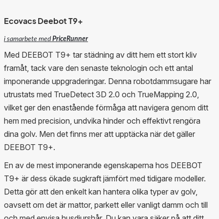
Ecovacs Deebot T9+
i samarbete med
PriceRunner
Med DEEBOT T9+ tar städning av ditt hem ett stort kliv
framåt, tack vare den senaste teknologin och ett antal
imponerande uppgraderingar. Denna robotdammsugare har
utrustats med TrueDetect 3D 2.0 och TrueMapping 2.0,
vilket ger den enastående förmåga att navigera genom ditt
hem med precision, undvika hinder och effektivt rengöra
dina golv. Men det finns mer att upptäcka när det gäller
DEEBOT T9+.
En av de mest imponerande egenskaperna hos DEEBOT
T9+ är dess ökade sugkraft jämfört med tidigare modeller.
Detta gör att den enkelt kan hantera olika typer av golv,
oavsett om det är mattor, parkett eller vanligt damm och till
och med envisa husdjurshår. Du kan vara säker på att ditt