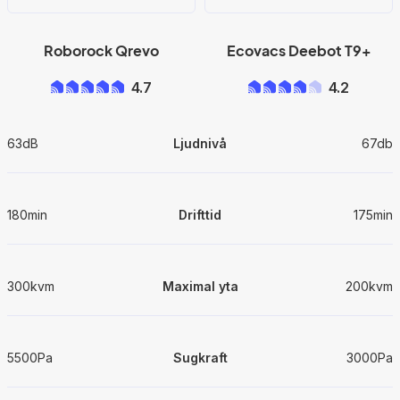
Roborock Qrevo
Ecovacs Deebot T9+
4.7
4.2
63dB
Ljudnivå
67db
180min
Drifttid
175min
300kvm
Maximal yta
200kvm
5500Pa
Sugkraft
3000Pa