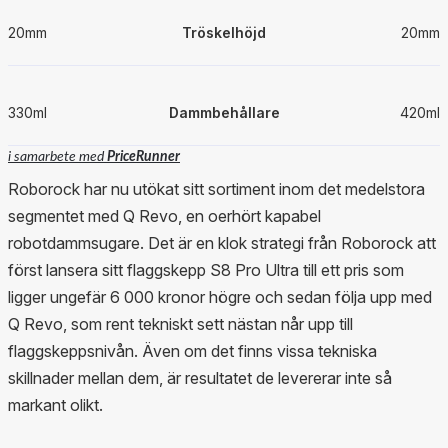
20mm
Tröskelhöjd
20mm
330ml
Dammbehållare
420ml
i samarbete med
PriceRunner
Roborock har nu utökat sitt sortiment inom det medelstora
segmentet med Q Revo, en oerhört kapabel
robotdammsugare. Det är en klok strategi från Roborock att
först lansera sitt flaggskepp S8 Pro Ultra till ett pris som
ligger ungefär 6 000 kronor högre och sedan följa upp med
Q Revo, som rent tekniskt sett nästan når upp till
flaggskeppsnivån. Även om det finns vissa tekniska
skillnader mellan dem, är resultatet de levererar inte så
markant olikt.