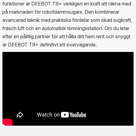
funktioner är DEEBOT T9+ verkligen en kraft att räkna med
på marknaden för robotdammsugare. Den kombinerar
avancerad teknik med praktiska fördelar som ökad sugkraft,
fräsch luft och en automatisk tömningsstation. Om du letar
efter en pålitlig partner för att hålla ditt hem rent och snyggt
är DEEBOT T9+ definitivt ett övervägande.