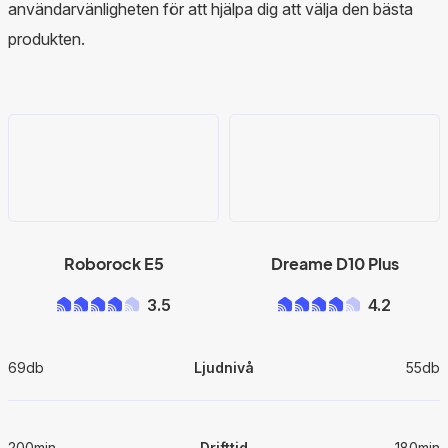
användarvänligheten för att hjälpa dig att välja den bästa
produkten.
Roborock E5
Dreame D10 Plus
3.5
4.2
69db
Ljudnivå
55db
200min
Drifttid
180min