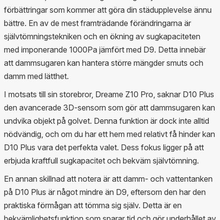
förbättringar som kommer att göra din städupplevelse ännu
bättre. En av de mest framträdande förändringarna är
självtömningstekniken och en ökning av sugkapaciteten
med imponerande 1000Pa jämfört med D9. Detta innebär
att dammsugaren kan hantera större mängder smuts och
damm med lätthet.
I motsats till sin storebror, Dreame Z10 Pro, saknar D10 Plus
den avancerade 3D-sensorn som gör att dammsugaren kan
undvika objekt på golvet. Denna funktion är dock inte alltid
nödvändig, och om du har ett hem med relativt få hinder kan
D10 Plus vara det perfekta valet. Dess fokus ligger på att
erbjuda kraftfull sugkapacitet och bekväm självtömning.
En annan skillnad att notera är att damm- och vattentanken
på D10 Plus är något mindre än D9, eftersom den har den
praktiska förmågan att tömma sig själv. Detta är en
bekvämlighetsfunktion som sparar tid och gör underhållet av