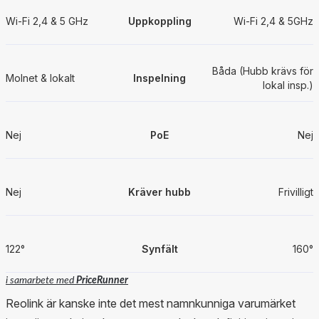
Wi-Fi 2,4 & 5 GHz
Uppkoppling
Wi-Fi 2,4 & 5GHz
Båda (Hubb krävs för
Molnet & lokalt
Inspelning
lokal insp.)
Nej
PoE
Nej
Nej
Kräver hubb
Frivilligt
122°
Synfält
160°
i samarbete med
PriceRunner
Reolink är kanske inte det mest namnkunniga varumärket