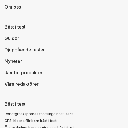
Om oss
Bäst i test
Guider
Djupgående tester
Nyheter
Jämför produkter
Våra redaktörer
Bäst i test:
Robotgräsklippare utan slinga bäst i test
GPS-klocka för barn bäst i test
Övervakningskamera utomhus bäst i test