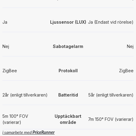
Ja
Ljussensor (LUX)
Ja (Endast vid rörelse)
Nej
Sabotagelarm
Nej
ZigBee
Protokoll
ZigBee
2år (enligt tillverkaren)
Batteritid
5år (enligt tillverkaren)
5m 100° FOV
Upptäckbart
7m 150° FOV (varierar)
(varierar)
område
i samarbete med
PriceRunner