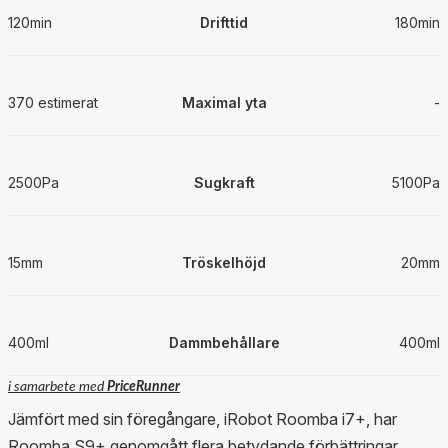
120min
Drifttid
180min
370 estimerat
Maximal yta
-
2500Pa
Sugkraft
5100Pa
15mm
Tröskelhöjd
20mm
400ml
Dammbehållare
400ml
i samarbete med
PriceRunner
Jämfört med sin föregångare, iRobot Roomba i7+, har
Roomba S9+ genomgått flera betydande förbättringar,