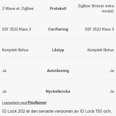
ZigBee (Kräver extra
Z-Wave el. ZigBee
Protokoll
modul)
SSF 3522 Klass 3
Cerifiering
SSF 3522 Klass 3
Komplett låshus
Låstyp
Komplett låshus
Ja
Autolåsning
Ja
Ja
Nyckelbricka
Ja
i samarbete med
PriceRunner
ID Lock 202 är den senaste versionen av ID Lock 150 och,