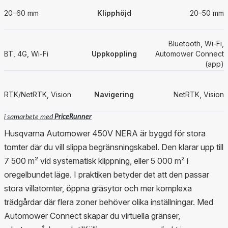
20–60 mm
Klipphöjd
20–50 mm
Bluetooth, Wi‑Fi,
BT, 4G, Wi‑Fi
Uppkoppling
Automower Connect
(app)
RTK/NetRTK, Vision
Navigering
NetRTK, Vision
i samarbete med
PriceRunner
Husqvarna Automower 450V NERA är byggd för stora
tomter där du vill slippa begränsningskabel. Den klarar upp till
7 500 m² vid systematisk klippning, eller 5 000 m² i
oregelbundet läge. I praktiken betyder det att den passar
stora villatomter, öppna gräsytor och mer komplexa
trädgårdar där flera zoner behöver olika inställningar. Med
Automower Connect skapar du virtuella gränser,