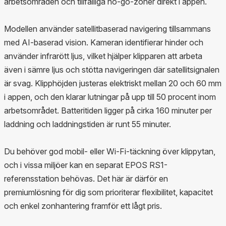
arbetsområden och tillfälliga no-go-zoner direkt i appen.
Modellen använder satellitbaserad navigering tillsammans
med AI-baserad vision. Kameran identifierar hinder och
använder infrarött ljus, vilket hjälper klipparen att arbeta
även i sämre ljus och stötta navigeringen där satellitsignalen
är svag. Klipphöjden justeras elektriskt mellan 20 och 60 mm
i appen, och den klarar lutningar på upp till 50 procent inom
arbetsområdet. Batteritiden ligger på cirka 160 minuter per
laddning och laddningstiden är runt 55 minuter.
Du behöver god mobil- eller Wi‑Fi-täckning över klippytan,
och i vissa miljöer kan en separat EPOS RS1-
referensstation behövas. Det här är därför en
premiumlösning för dig som prioriterar flexibilitet, kapacitet
och enkel zonhantering framför ett lågt pris.