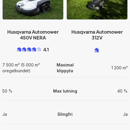
Husqvarna Automower
Husqvarna Automower
450V NERA
312V
4.1
7 500 m² (5 000 m²
Maximal
1 200 m²
oregelbundet)
klippyta
50 %
Max lutning
40 %
Ja
Slingfri
Ja