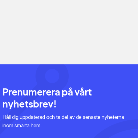
Prenumerera på vårt
nyhetsbrev!
Håll dig uppdaterad och ta del av de senaste nyheterna
inom smarta hem.