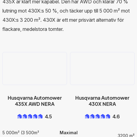
435X är klart mer kapabel. Den har AWD och klarar 70 %
lutning mot 430X:s 50 %, och täcker upp till 5 000 m² mot
430X:s 3 200 m². 430X är ett mer prisvärt alternativ för
flackare, medelstora tomter.
Husqvarna Automower
Husqvarna Automower
435X AWD NERA
430X NERA
4.5
4.6
5 000m² (3 500m²
Maximal
3200 m²