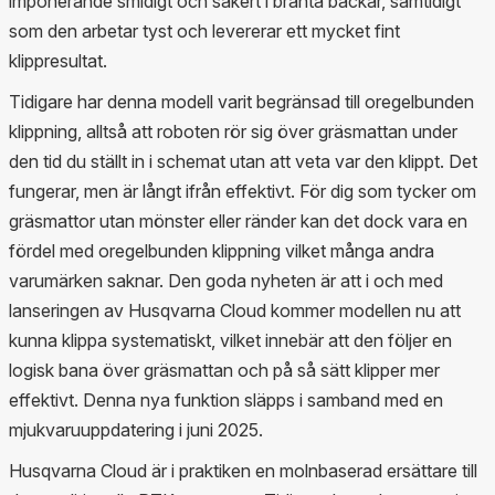
imponerande smidigt och säkert i branta backar, samtidigt
som den arbetar tyst och levererar ett mycket fint
klippresultat.
Tidigare har denna modell varit begränsad till oregelbunden
klippning, alltså att roboten rör sig över gräsmattan under
den tid du ställt in i schemat utan att veta var den klippt. Det
fungerar, men är långt ifrån effektivt. För dig som tycker om
gräsmattor utan mönster eller ränder kan det dock vara en
fördel med oregelbunden klippning vilket många andra
varumärken saknar. Den goda nyheten är att i och med
lanseringen av Husqvarna Cloud kommer modellen nu att
kunna klippa systematiskt, vilket innebär att den följer en
logisk bana över gräsmattan och på så sätt klipper mer
effektivt. Denna nya funktion släpps i samband med en
mjukvaruuppdatering i juni 2025.
Husqvarna Cloud är i praktiken en molnbaserad ersättare till