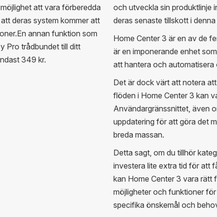
öjlighet att vara förberedda
och utveckla sin produktlinje
 att deras system kommer att
deras senaste tillskott i denna
ioner.En annan funktion som
Home Center 3 är en av de fem
y Pro trådbundet till ditt
är en imponerande enhet som 
endast 349 kr.
att hantera och automatisera 
Det är dock värt att notera at
flöden i Home Center 3 kan va
Användargränssnittet, även om 
uppdatering för att göra det m
breda massan.
Detta sagt, om du tillhör kate
investera lite extra tid för at
kan Home Center 3 vara rätt fö
möjligheter och funktioner för
specifika önskemål och beho