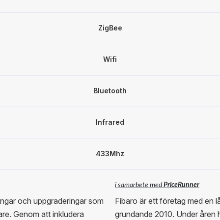
ZigBee
Wifi
Bluetooth
Infrared
433Mhz
i samarbete med
PriceRunner
ingar och uppgraderingar som
Fibaro är ett företag med en lån
gare. Genom att inkludera
grundande 2010. Under åren h