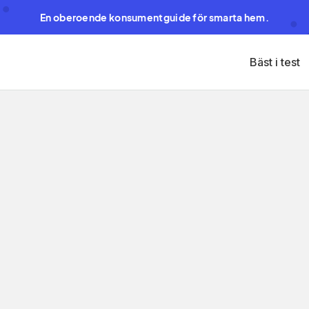
En oberoende konsumentguide för smarta hem.
Bäst i test