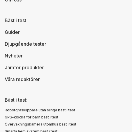
Bäst i test
Guider
Djupgående tester
Nyheter
Jämför produkter
Våra redaktörer
Bäst i test:
Robotgräsklippare utan slinga bäst i test
GPS-klocka för barn bäst i test
Övervakningskamera utomhus bäst i test
Smarta hem system bäst i test