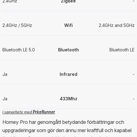
2.4GHz
ZigBee
-
2.4GHz / 5GHz
Wifi
2.4GHz and 5GHz
Bluetooth LE 5.0
Bluetooth
Bluetooth LE
Ja
Infrared
-
Ja
433Mhz
-
i samarbete med
PriceRunner
Homey Pro har genomgått betydande förbättringar och
uppgraderingar som gör den ännu mer kraftfull och kapabel