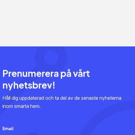
Prenumerera på vårt
nyhetsbrev!
Håll dig uppdaterad och ta del av de senaste nyheterna
inom smarta hem.
Email