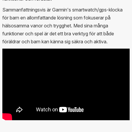
Sammanfattningsvis är Garmin's smartwatch/gps-klocka
för barn en allomfattande lösning som fokuserar på
hälsosamma vanor och trygghet. Med sina många
funktioner och spel är det ett bra verktyg för att både
föräldrar och barn kan känna sig säkra och aktiva.