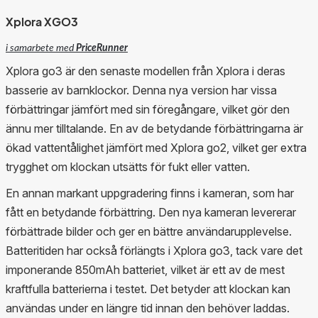
Xplora XGO3
i samarbete med
PriceRunner
Xplora go3 är den senaste modellen från Xplora i deras
basserie av barnklockor. Denna nya version har vissa
förbättringar jämfört med sin föregångare, vilket gör den
ännu mer tilltalande. En av de betydande förbättringarna är
ökad vattentålighet jämfört med Xplora go2, vilket ger extra
trygghet om klockan utsätts för fukt eller vatten.
En annan markant uppgradering finns i kameran, som har
fått en betydande förbättring. Den nya kameran levererar
förbättrade bilder och ger en bättre användarupplevelse.
Batteritiden har också förlängts i Xplora go3, tack vare det
imponerande 850mAh batteriet, vilket är ett av de mest
kraftfulla batterierna i testet. Det betyder att klockan kan
användas under en längre tid innan den behöver laddas.