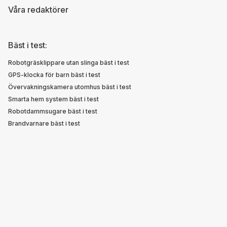
Våra redaktörer
Bäst i test:
Robotgräsklippare utan slinga bäst i test
GPS-klocka för barn bäst i test
Övervakningskamera utomhus bäst i test
Smarta hem system bäst i test
Robotdammsugare bäst i test
Brandvarnare bäst i test
Smart plug bäst i test
Smarta Hem Test ©
2026 — Oberoende tester och guider för
det smarta hemmet sedan 2021