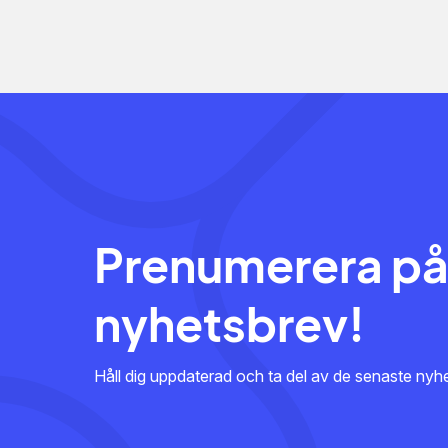
Prenumerera på
nyhetsbrev!
Håll dig uppdaterad och ta del av de senaste ny