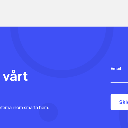
Email
 vårt
heterna inom smarta hem.