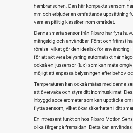
hembranschen. Den här kompakta sensorn har
mm och erbjuder en omfattande uppsättning fun
vara en pålitlig klassiker inom området.
Denna smarta sensor från Fibaro har fyra huv
mångsidig och användbar. Först och främst ha
rörelse, vilket gör den idealisk för användnin
för att aktivera belysning automatiskt när någo
också en ljussensor (lux) som kan mäta omgivan
möjligt att anpassa belysningen efter behov oc
Temperaturen kan också mätas med denna senso
att övervaka och styra ditt inomhusklimat. De
inbyggd accelerometer som kan upptäcka om n
flytta sensorn, vilket ökar säkerheten i ditt sm
En intressant funktion hos Fibaro Motion Senso
olika färger på framsidan. Detta kan använda