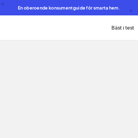
En oberoende konsumentguide för smarta hem.
Bäst i test