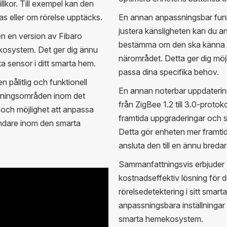
llkor. Till exempel kan den
s eller om rörelse upptäcks.
En annan anpassningsbar funkt
justera känsligheten kan du a
n en version av Fibaro
bestämma om den ska känna av 
kosystem. Det ger dig ännu
närområdet. Detta ger dig möjl
ta sensor i ditt smarta hem.
passa dina specifika behov.
pålitlig och funktionell
En annan noterbar uppdaterin
ndningsområden inom det
från ZigBee 1.2 till 3.0-protok
 och möjlighet att anpassa
framtida uppgraderingar och 
ändare inom den smarta
Detta gör enheten mer framti
ansluta den till en ännu bred
Sammanfattningsvis erbjuder 
kostnadseffektiv lösning för 
rörelsedetektering i sitt smar
anpassningsbara inställningar ka
smarta hemekosystem.