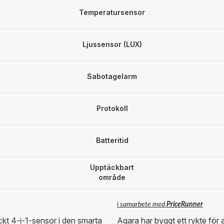
Temperatursensor
Ljussensor (LUX)
Sabotagelarm
Protokoll
Batteritid
Upptäckbart
område
i samarbete med
PriceRunner
kt 4-i-1-sensor i den smarta
Aqara har byggt ett rykte för 