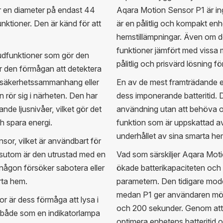
 en diameter på endast 44
Aqara Motion Sensor P1 är in
ktioner. Den är känd för att
är en pålitlig och kompakt en
hemstillämpningar. Även om d
funktioner jämfört med vissa
udfunktioner som gör den
pålitlig och prisvärd lösning 
r den förmågan att detektera
g i säkerhetssammanhang eller
En av de mest framträdande 
n rör sig i närheten. Den har
dess imponerande batteritid. 
de ljusnivåer, vilket gör det
användning utan att behöva oro
h spara energi.
funktion som är uppskattad a
underhållet av sina smarta he
r, vilket är användbart för
ssutom är den utrustad med en
Vad som särskiljer Aqara Moti
ågon försöker sabotera eller
ökade batterikapaciteten och 
arta hem.
parametern. Den tidigare mode
medan P1 ger användaren möjlig
r är dess förmåga att lysa i
och 200 sekunder. Genom att 
s både som en indikatorlampa
optimera enhetens batteritid 