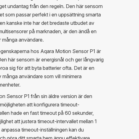
get undantag från den regeln. Den här sensorn
het som passar perfekt i en uppsättning smarta
en kanske inte har det bredaste utbudet av
 multisensorer på marknaden, är den ändå en
för många användare.
egenskaperna hos Aqara Motion Sensor P1 är
Den här sensorn är energisnål och ger långvarig
a sig för att byta batterier ofta. Det är en
v många användare som vill minimera
menheter.
on Sensor P1 från sin äldre version är den
möjligheten att konfigurera timeout-
llen hade en fast timeout på 60 sekunder,
het att justera timeout-intervallet mellan 1
anpassa timeout-inställningen kan du
och göra ditt smarta hem ännu effektivare.