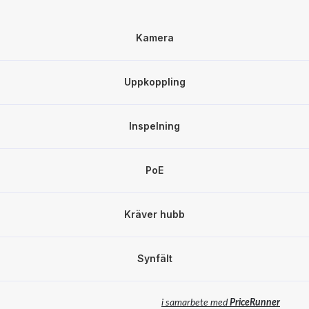
Kamera
Uppkoppling
Inspelning
PoE
Kräver hubb
Synfält
i samarbete med
PriceRunner