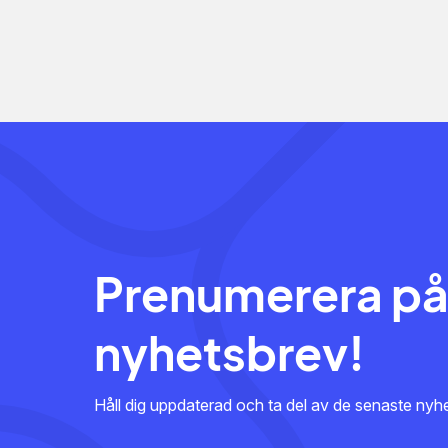
Prenumerera på
nyhetsbrev!
Håll dig uppdaterad och ta del av de senaste ny