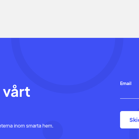
Email
 vårt
heterna inom smarta hem.