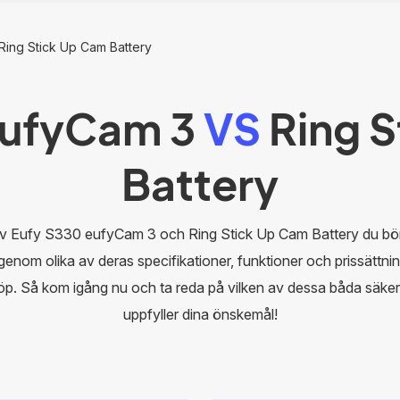
Ring Stick Up Cam Battery
eufyCam 3
VS
Ring S
Battery
 av Eufy S330 eufyCam 3 och Ring Stick Up Cam Battery du bör
igenom olika av deras specifikationer, funktioner och prissättnin
köp. Så kom igång nu och ta reda på vilken av dessa båda säk
uppfyller dina önskemål!