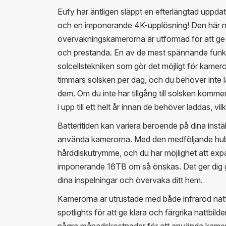
Eufy har äntligen släppt en efterlängtad uppdat
och en imponerande 4K-upplösning! Den här n
övervakningskamerorna är utformad för att ge
och prestanda. En av de mest spännande funk
solcellstekniken som gör det möjligt för kamer
timmars solsken per dag, och du behöver inte l
dem. Om du inte har tillgång till solsken komme
i upp till ett helt år innan de behöver laddas, v
Batteritiden kan variera beroende på dina instäl
använda kamerorna. Med den medföljande hub
hårddiskutrymme, och du har möjlighet att expa
imponerande 16TB om så önskas. Det ger dig 
dina inspelningar och övervaka ditt hem.
Kamerorna är utrustade med både infraröd na
spotlights för att ge klara och färgrika nattbild
några månadskostnader för att använda kameror