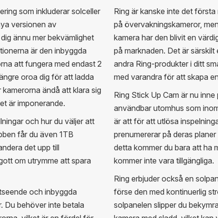
ering som inkluderar solceller
Ring är kanske inte det först
ya versionen av
på övervakningskameror, men
 dig ännu mer bekvämlighet
kamera har den blivit en värdi
tionerna är den inbyggda
på marknaden. Det är särskilt 
orna att fungera med endast 2
andra Ring-produkter i ditt s
ängre oroa dig för att ladda
med varandra för att skapa 
r kamerorna ändå att klara sig
Ring Stick Up Cam är nu inne p
ilket är imponerande.
användbar utomhus som inomhu
lningar och hur du väljer att
är att för att utlösa inspelni
ben får du även 1TB
prenumererar på deras planer f
ndera det upp till
detta kommer du bara att ha mö
gott om utrymme att spara
kommer inte vara tillgängliga.
Ring erbjuder också en solpane
ttseende och inbyggda
förse den med kontinuerlig st
er. Du behöver inte betala
solpanelen slipper du bekymra 
na, vilket är en fördel för
kamera med sladd, vilket kan 