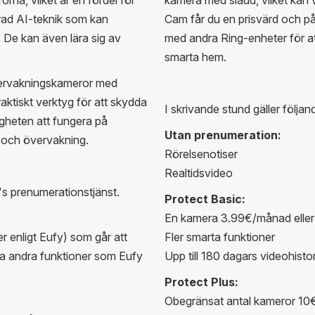
ad AI-teknik som kan
Cam får du en prisvärd och på
. De kan även lära sig av
med andra Ring-enheter för at
smarta hem.
ervakningskameror med
raktiskt verktyg för att skydda
I skrivande stund gäller följan
gheten att fungera på
Utan prenumeration:
t och övervakning.
Rörelsenotiser
Realtidsvideo
y's prenumerationstjänst.
Protect Basic:
En kamera 3.99€/månad eller
er enligt Eufy) som går att
Fler smarta funktioner
la andra funktioner som Eufy
Upp till 180 dagars videohistor
Protect Plus:
Obegränsat antal kameror 10