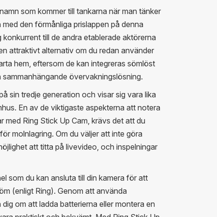
a namn som kommer till tankarna när man tänker
 med den förmånliga prislappen på denna
g konkurrent till de andra etablerade aktörerna
en attraktivt alternativ om du redan använder
marta hem, eftersom de kan integreras sömlöst
en sammanhängande övervakningslösning.
å sin tredje generation och visar sig vara lika
s. En av de viktigaste aspekterna att notera
ngar med Ring Stick Up Cam, krävs det att du
ör molnlagring. Om du väljer att inte göra
jlighet att titta på livevideo, och inspelningar
l som du kan ansluta till din kamera för att
röm (enligt Ring). Genom att använda
dig om att ladda batterierna eller montera en
vara praktiskt och bekvämt. Med Ring Stick Up