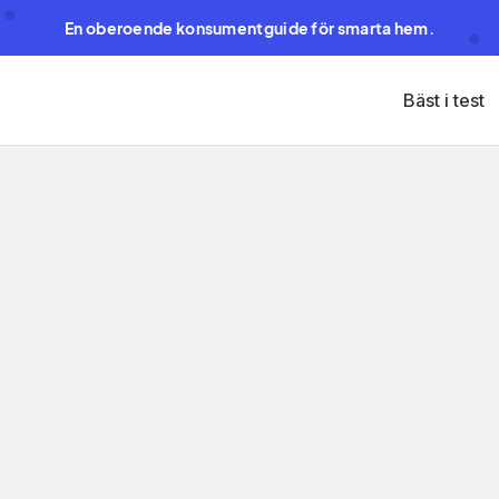
En oberoende konsumentguide för smarta hem.
Bäst i test