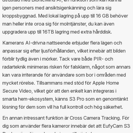
igen personers med ansiktsigenkänning och lära sig
kroppsbyggnad. Med lokal lagring på upp till 16 GB behöver
man heller inte oroa sig för molntjänster, du kan även
uppgradera upp till 16TB lagring med extra hårddisk.
Kamerans AI-drivna nattseende erbjuder flera lägen och
anpassar sig efter ljusförhållanden, vilket innebär att bilden
förblir tydlig även i mörker. Tack vare både PIR- och
radarteknik minimeras risken för falsklarm, något som annars
kan vara irriterande för användare som bor i områden med
mycket rörelse. Tillsammans med stöd för Apple Home
Secure Video, vilket gör att den enkelt kan integreras i
smarta hem-ekosystem, känns S3 Pro som en genomtänkt
lösning för dem som vill ha full kontroll och hög säkerhet.
En annan intressant funktion är Cross Camera Tracking. För
dig som använder flera kameror innebär det att EufyCam S3