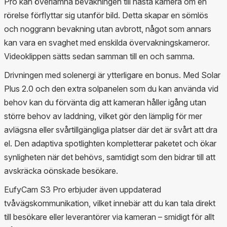
Pro kan överlämna bevakningen till nästa kamera om en
rörelse förflyttar sig utanför bild. Detta skapar en sömlös
och noggrann bevakning utan avbrott, något som annars
kan vara en svaghet med enskilda övervakningskameror.
Videoklippen sätts sedan samman till en och samma.
Drivningen med solenergi är ytterligare en bonus. Med Solar
Plus 2.0 och den extra solpanelen som du kan använda vid
behov kan du förvänta dig att kameran håller igång utan
större behov av laddning, vilket gör den lämplig för mer
avlägsna eller svårtillgängliga platser där det är svårt att dra
el. Den adaptiva spotlighten kompletterar paketet och ökar
synligheten när det behövs, samtidigt som den bidrar till att
avskräcka oönskade besökare.
EufyCam S3 Pro erbjuder även uppdaterad
tvåvägskommunikation, vilket innebär att du kan tala direkt
till besökare eller leverantörer via kameran – smidigt för allt