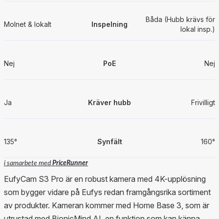
Båda (Hubb krävs för
Molnet & lokalt
Inspelning
lokal insp.)
Nej
PoE
Nej
Ja
Kräver hubb
Frivilligt
135°
Synfält
160°
i samarbete med
PriceRunner
EufyCam S3 Pro är en robust kamera med 4K-upplösning
som bygger vidare på Eufys redan framgångsrika sortiment
av produkter. Kameran kommer med Home Base 3, som är
utrustad med BionicMind AI, en funktion som kan känna