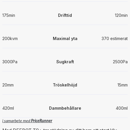
175min
Drifttid
120min
200kvm
Maximal yta
370 estimerat
3000Pa
Sugkraft
2500Pa
20mm
Tröskelhöjd
15mm
420ml
Dammbehållare
400ml
i samarbete med
PriceRunner