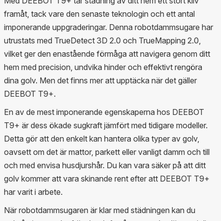
Med DEEBOT T9+ tar städning av ditt hem ett stort kliv
framåt, tack vare den senaste teknologin och ett antal
imponerande uppgraderingar. Denna robotdammsugare har
utrustats med TrueDetect 3D 2.0 och TrueMapping 2.0,
vilket ger den enastående förmåga att navigera genom ditt
hem med precision, undvika hinder och effektivt rengöra
dina golv. Men det finns mer att upptäcka när det gäller
DEEBOT T9+.
En av de mest imponerande egenskaperna hos DEEBOT
T9+ är dess ökade sugkraft jämfört med tidigare modeller.
Detta gör att den enkelt kan hantera olika typer av golv,
oavsett om det är mattor, parkett eller vanligt damm och till
och med envisa husdjurshår. Du kan vara säker på att ditt
golv kommer att vara skinande rent efter att DEEBOT T9+
har varit i arbete.
När robotdammsugaren är klar med städningen kan du