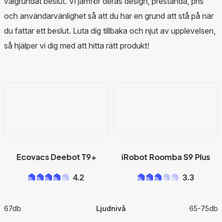
välgrundat beslut. Vi jämför deras design, prestanda, pris
och användarvänlighet så att du har en grund att stå på när
du fattar ett beslut. Luta dig tillbaka och njut av upplevelsen,
så hjälper vi dig med att hitta rätt produkt!
Ecovacs Deebot T9+
iRobot Roomba S9 Plus
4.2
3.3
67db
Ljudnivå
65-75db