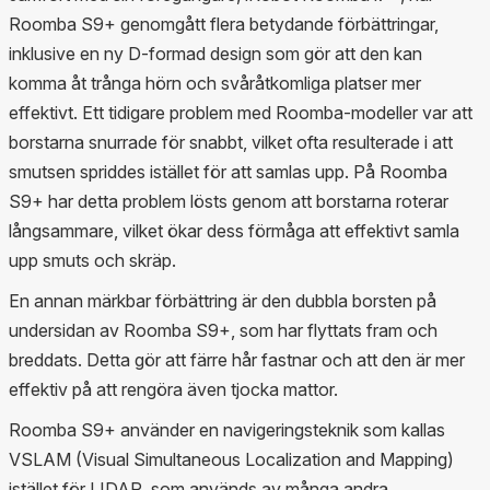
Roomba S9+ genomgått flera betydande förbättringar,
inklusive en ny D-formad design som gör att den kan
komma åt trånga hörn och svåråtkomliga platser mer
effektivt. Ett tidigare problem med Roomba-modeller var att
borstarna snurrade för snabbt, vilket ofta resulterade i att
smutsen spriddes istället för att samlas upp. På Roomba
S9+ har detta problem lösts genom att borstarna roterar
långsammare, vilket ökar dess förmåga att effektivt samla
upp smuts och skräp.
En annan märkbar förbättring är den dubbla borsten på
undersidan av Roomba S9+, som har flyttats fram och
breddats. Detta gör att färre hår fastnar och att den är mer
effektiv på att rengöra även tjocka mattor.
Roomba S9+ använder en navigeringsteknik som kallas
VSLAM (Visual Simultaneous Localization and Mapping)
istället för LIDAR, som används av många andra