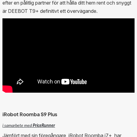
efter en pålitlig partner för att hålla ditt hem rent och snyggt
är DEEBOT T9+ definitivt ett övervägande.
iRobot Roomba S9 Plus
i samarbete med
PriceRunner
Jämfört med sin föregångare, iRobot Roomba i7+, har