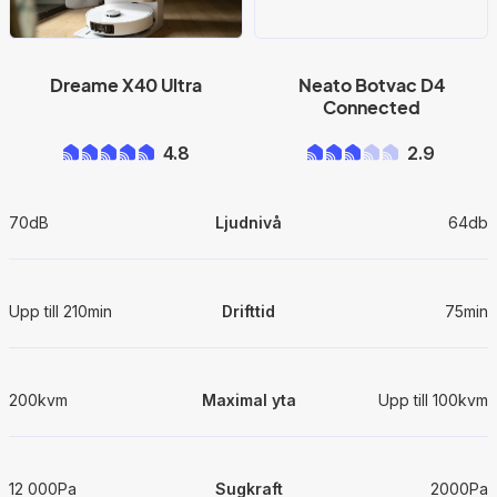
Dreame X40 Ultra
Neato Botvac D4
Connected
4.8
2.9
70dB
Ljudnivå
64db
Upp till 210min
Drifttid
75min
200kvm
Maximal yta
Upp till 100kvm
12 000Pa
Sugkraft
2000Pa