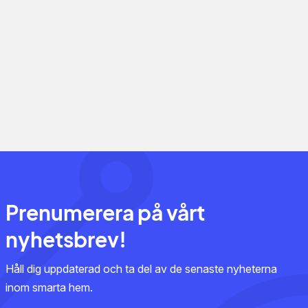
Prenumerera på vårt
nyhetsbrev!
Håll dig uppdaterad och ta del av de senaste nyheterna
inom smarta hem.