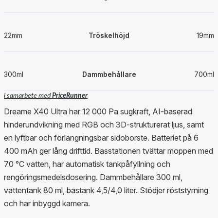
22mm
Tröskelhöjd
19mm
300ml
Dammbehållare
700ml
i samarbete med
PriceRunner
Dreame X40 Ultra har 12 000 Pa sugkraft, AI-baserad
hinderundvikning med RGB och 3D-strukturerat ljus, samt
en lyftbar och förlängningsbar sidoborste. Batteriet på 6
400 mAh ger lång drifttid. Basstationen tvättar moppen med
70 °C vatten, har automatisk tankpåfyllning och
rengöringsmedelsdosering. Dammbehållare 300 ml,
vattentank 80 ml, bastank 4,5/4,0 liter. Stödjer röststyrning
och har inbyggd kamera.