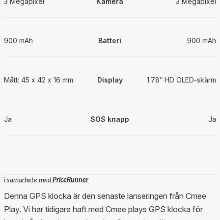
3 Megapixel
Kamera
3 Megapixel
900 mAh
Batteri
900 mAh
Mått: 45 x 42 x 16 mm
Display
1.78” HD OLED-skärm
Ja
SOS knapp
Ja
i samarbete med
PriceRunner
Denna GPS klocka är den senaste lanseringen från Cmee
Play. Vi har tidigare haft med Cmee plays GPS klocka för