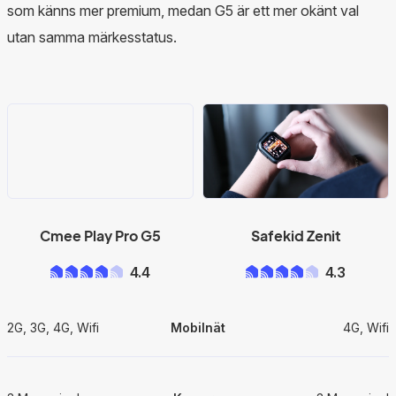
som känns mer premium, medan G5 är ett mer okänt val
utan samma märkesstatus.
Cmee Play Pro G5
Safekid Zenit
4.4
4.3
2G, 3G, 4G, Wifi
Mobilnät
4G, Wifi