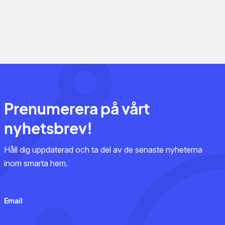
Prenumerera på vårt
nyhetsbrev!
Håll dig uppdaterad och ta del av de senaste nyheterna
inom smarta hem.
Email