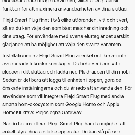
blockerar andra uttag bredvid den, vilket är en praktisk
funktion för att maximera användbarheten av dina eluttag.
Plejd Smart Plug finns i två olika utföranden, vitt och svart,
så att du kan välja den som bäst matchar din inredning och
dina uttag. För användare med svarta eluttag är det särskilt
glädjande att ha möjlighet att välja den svarta varianten.
Installationen av Plejd Smart Plug är enkel och kräver inte
avancerade tekniska kunskaper. Du behöver bara sätta
pluggen i ditt eluttag och ladda ned Plejd-appen till din mobil.
Sedan är det bara att lägga till enheten i appen, göra de
önskade inställningarna och du är redo att använda den. För
användare som vill integrera Plejd Smart Plug med andra
smarta hem-ekosystem som Google Home och Apple
HomeKit krävs Plejds egna Gateway.
När du har installerat Plejd Smart Plug har du möjlighet att
enkelt styra dina anslutna apparater. Du kan slå på och