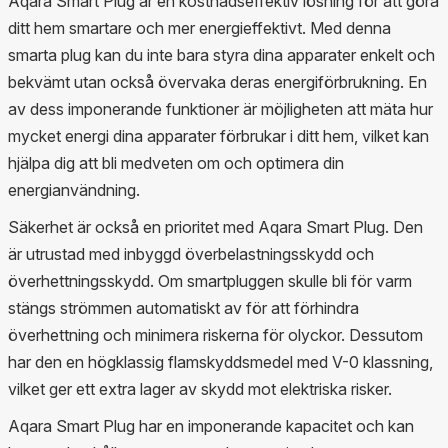
Aqara Smart Plug är en kostnadseffektiv lösning för att göra
ditt hem smartare och mer energieffektivt. Med denna
smarta plug kan du inte bara styra dina apparater enkelt och
bekvämt utan också övervaka deras energiförbrukning. En
av dess imponerande funktioner är möjligheten att mäta hur
mycket energi dina apparater förbrukar i ditt hem, vilket kan
hjälpa dig att bli medveten om och optimera din
energianvändning.
Säkerhet är också en prioritet med Aqara Smart Plug. Den
är utrustad med inbyggd överbelastningsskydd och
överhettningsskydd. Om smartpluggen skulle bli för varm
stängs strömmen automatiskt av för att förhindra
överhettning och minimera riskerna för olyckor. Dessutom
har den en högklassig flamskyddsmedel med V-0 klassning,
vilket ger ett extra lager av skydd mot elektriska risker.
Aqara Smart Plug har en imponerande kapacitet och kan