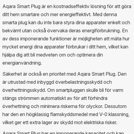
Aqara Smart Plug är en kostnadseffektiv lösning för att göra
ditt hem smartare och mer energieffektivt. Med denna
smarta plug kan du inte bara styra dina apparater enkelt och
bekvämt utan också övervaka deras energiförbrukning. En
av dess imponerande funktioner är möjligheten att mäta hur
mycket energi dina apparater förbrukar i ditt hem, vilket kan
hjälpa dig att bli medveten om och optimera din
energianvändning.
Säkerhet är också en prioritet med Aqara Smart Plug. Den
är utrustad med inbyggd överbelastningsskydd och
överhettningsskydd. Om smartpluggen skulle bli för varm
stängs strömmen automatiskt av för att förhindra
överhettning och minimera riskerna för olyckor. Dessutom
har den en högklassig flamskyddsmedel med V-0 klassning,
vilket ger ett extra lager av skydd mot elektriska risker.
Aqara Smart Plug har en imponerande kapacitet och kan