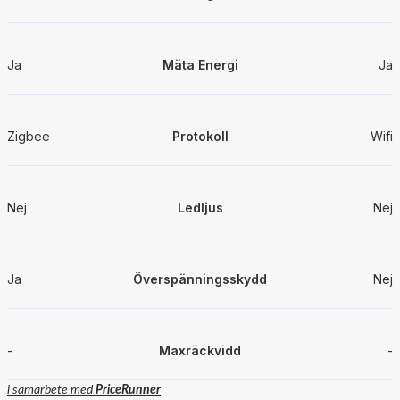
Ja
Mäta Energi
Ja
Zigbee
Protokoll
Wifi
Nej
Ledljus
Nej
Ja
Överspänningsskydd
Nej
-
Maxräckvidd
-
i samarbete med
PriceRunner