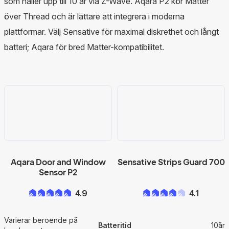
som håller upp till 10 år via Z-Wave. Aqara P2 kör Matter
över Thread och är lättare att integrera i moderna
plattformar. Välj Sensative för maximal diskrethet och långt
batteri; Aqara för bred Matter-kompatibilitet.
Aqara Door and Window
Sensative Strips Guard 700
Sensor P2
4.9
4.1
Varierar beroende på
Batteritid
10år