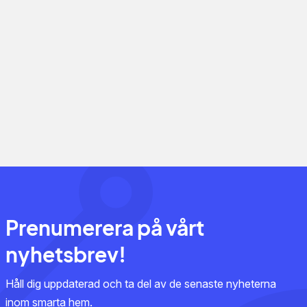
Prenumerera på vårt
nyhetsbrev!
Håll dig uppdaterad och ta del av de senaste nyheterna
inom smarta hem.