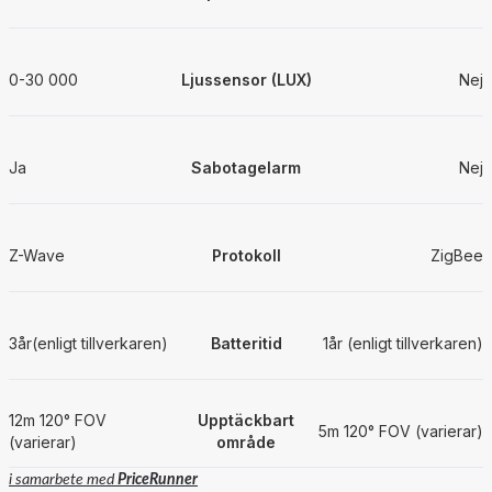
0-30 000
Ljussensor (LUX)
Nej
Ja
Sabotagelarm
Nej
Z-Wave
Protokoll
ZigBee
3år(enligt tillverkaren)
Batteritid
1år (enligt tillverkaren)
12m 120° FOV
Upptäckbart
5m 120° FOV (varierar)
(varierar)
område
i samarbete med
PriceRunner